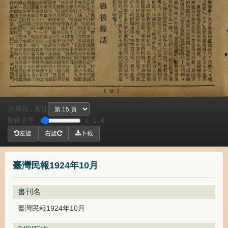
共
頁，
前往
16
影像倍率
x 1.0
左旋
右旋
下載
臺灣民報1924年10月
書刊名
臺灣民報1924年10月