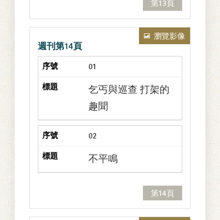
第13頁
瀏覽影像
週刊第14頁
01
乞丐與巡查 打架的
趣聞
02
不平鳴
第14頁