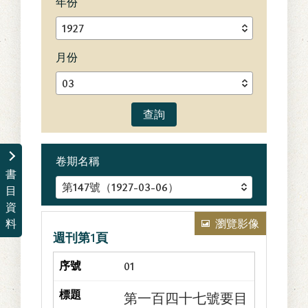
年份
月份
查詢
卷期名稱
書
目
資
瀏覽影像
料
週刊第1頁
01
第一百四十七號要目