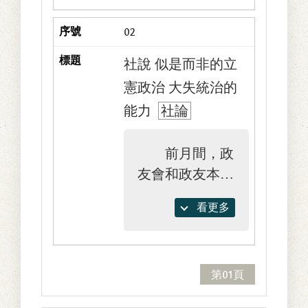
02
社說 似是而非的立
憲政治 大失統治的
能力
社論
前月間，政
友會和政友本黨
作同床異夢的野
看更多
合，共同提出內
閣不信任案於眾
議院，彼時若照
第01頁
憲政的常道，議
會當然要被解散