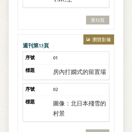
第12頁
瀏覽影像
週刊第13頁
01
房內打嫺式的留置場
02
圖像：北日本殘雪的
村景