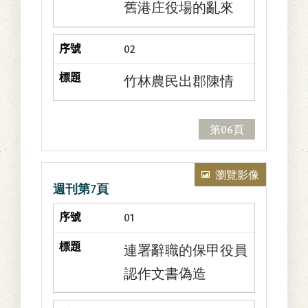
舊港庄役場的亂來
02
竹林農民出郡陳情
第06頁
瀏覽影像
週刊第7頁
01
連署辭職的保甲役員
認作文書偽造