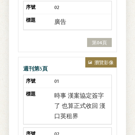
02
廣告
第04頁
瀏覽影像
週刊第5頁
01
時事 漢案協定簽字
了 也算正式收回 漢
口英租界
02