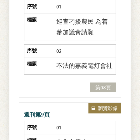
01
巡查刁擾農民 為着
參加議會請願
02
不法的嘉義電灯會社
第08頁
瀏覽影像
週刊第9頁
01