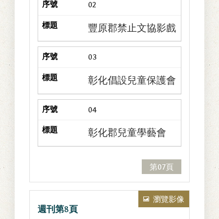
02
豐原郡禁止文協影戲
03
彰化倡設兒童保護會
04
彰化郡兒童學藝會
第07頁
瀏覽影像
週刊第8頁