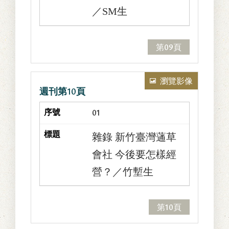
／SM生
第09頁
瀏覽影像
週刊第10頁
01
雜錄 新竹臺灣蓪草
會社 今後要怎樣經
營？／竹塹生
第10頁