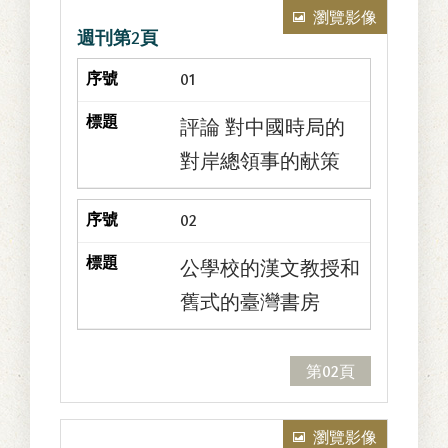
了。豈料忽由善
瀏覽影像
週刊第2頁
妥恊的若槻首
相，主演了三黨
01
首投情寓意的
評論 對中國時局的
『考慮』的怪
對岸總領事的献策
劇，遂將山雨將
至的議會，推到
02
無風地帶去了。
使四百餘個的代
公學校的漢文教授和
議士唯唯諾諾，
舊式的臺灣書房
都不敢不聽從各
頭目的戒飭。因
第02頁
此而三政黨雖一
時變態同床，但
其實却是各作異
瀏覽影像