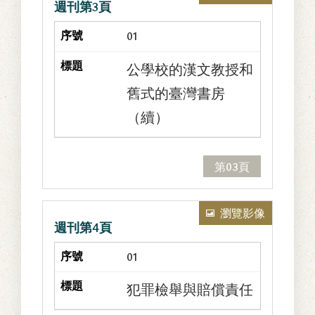
週刊第3頁
夢的。
01
公學校的漢文教授和
舊式的臺灣書房
（續）
第03頁
瀏覽影像
週刊第4頁
01
犯罪檢舉與賠償責任