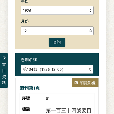
年份
月份
查詢
卷期名稱
書
目
資
瀏覽影像
料
週刊第1頁
01
第一百三十四號要目