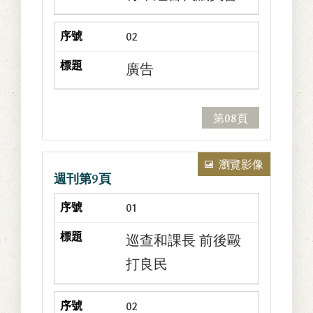
02
廣告
第08頁
瀏覽影像
週刊第9頁
01
巡查和課長 前後毆
打良民
02