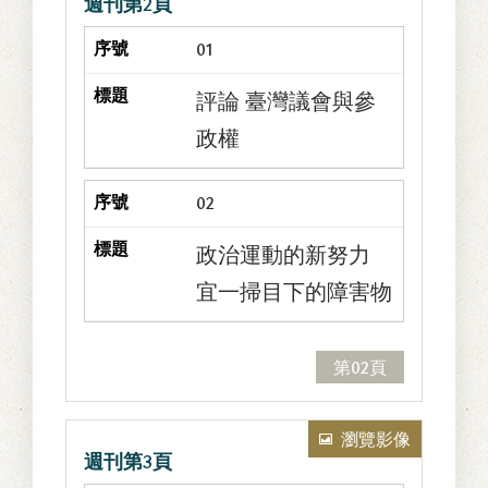
週刊第2頁
是這樣的。如立
憲君主國的代議
01
士，是受民眾的
評論 臺灣議會與參
選舉，代表民意
政權
參與立法的，所
以參與立法的主
02
體並不是在代議
員，還是在民
政治運動的新努力
眾。至於行政上
宜一掃目下的障害物
司法上的官吏，
只是執行法律所
第02頁
附與的範圍內的
權限而已，民眾
雖是服從法律，
瀏覽影像
週刊第3頁
但是法律乃是民