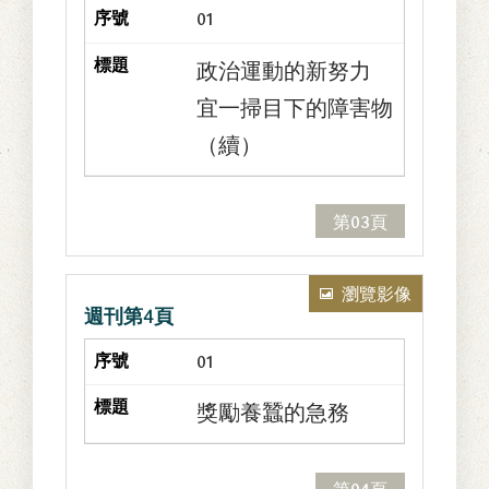
眾所參與制定出
01
來的，所以在立
政治運動的新努力
憲政治之治下的
宜一掃目下的障害物
民眾，一面是政
（續）
治的對象，而他
面又是政治的主
體。如此，才可
第03頁
說是真的立憲國
民的自治生活。
瀏覽影像
週刊第4頁
01
獎勵養蠶的急務