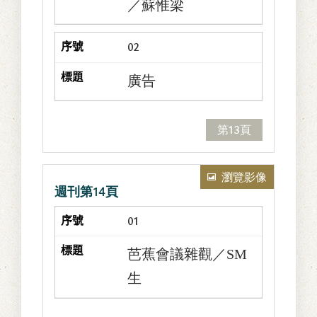
／蘇惟梁
02
廣告
第13頁
瀏覽影像
週刊第14頁
01
芭蕉會議雜觀／SM
生