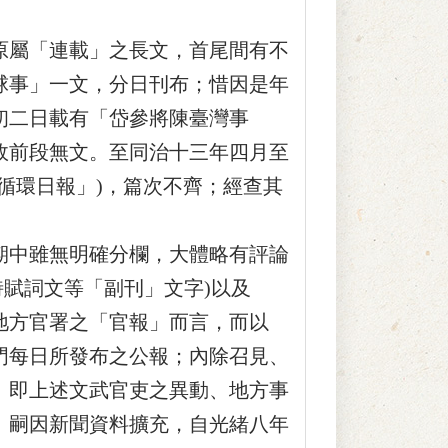
屬「連載」之長文，首尾間有不
球事」一文，分日刊布；惜因是年
初二日載有「岱參將陳臺灣事
故前段無文。至同治十三年四月至
循環日報」)，篇次不齊；經查其
中雖無明確分欄，大體略有評論
詩賦詞文等「副刊」文字)以及
地方官署之「官報」而言，而以
門每日所發布之公報；內除召見、
。即上述文武官吏之異動、地方事
」嗣因新聞資料擴充，自光緒八年