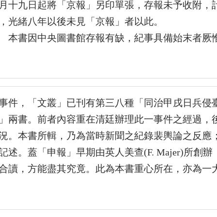
月十九日起將「京報」另印單張，存報未予收附，
，光緒八年以後未見「京報」者以此。
書因中央圖書館存報有缺，紀事具備始末者厥惟
事件，「文叢」已刊有第三八種「同治甲戌日兵侵
」兩書。前者內容重在清廷辦理此一事件之經過，
況。本書所輯，乃為當時新聞之紀錄裴輿論之反應
記述。蓋「申報」早期由英人美查(F. Majer)所
合讀，方能盡其究竟。此為本書重心所在，亦為一大