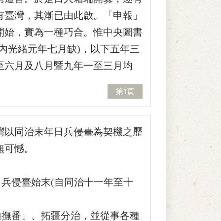
有臺灣，其漸已由此啟。「申報」
開始，實為一種巧合。惟中央圖書
內光緒元年七月缺)，以下五年三
至六月及八月暨九年一至三月均
第1頁
灣以同治末年日兵侵臺為契機之歷
無可憾。
兵侵臺始末(自同治十一年至十
撫番」、拓疆分治，並從事各種