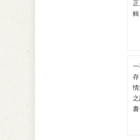
正
輯
本
一
存
情
之
書