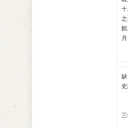
十
之
館
月
缺
史
綜
(
三
(