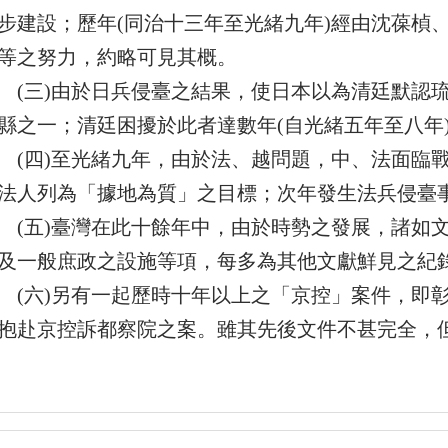
步建設；歷年(同治十三年至光緒九年)經由沈葆楨
等之努力，約略可見其概。
三)由於日兵侵臺之結果，使日本以為清廷默認琉
縣之一；清廷困擾於此者達數年(自光緒五年至八年
四)至光緒九年，由於法、越問題，中、法面臨戰
法人列為「據地為質」之目標；次年發生法兵侵臺
五)臺灣在此十餘年中，由於時勢之發展，諸如文
及一般庶政之設施等項，每多為其他文獻鮮見之紀
六)另有一起歷時十年以上之「京控」案件，即彰
抱赴京控訴都察院之案。雖其先後文件不甚完全，