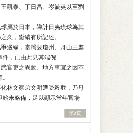
、王凱泰、丁日昌、岑毓英以至劉
球屬於日本，導計日夷琉球為其
)之久，斷續有所記述。
爭邊緣，臺灣裴瓊州、舟山三處
事件，已由此見其端倪。
武官吏之異動、地方事宜之因革
錄。
化林文察弟文明遭受殺戮，乃母
但始末略備，足以顯示當年官場
第2頁