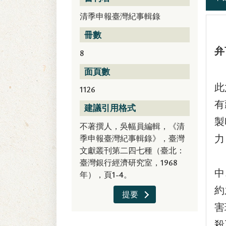
清季申報臺灣紀事輯錄
冊數
弁
8
國
面頁數
此
1126
有
建議引用格式
製
不著撰人，吳幅員編輯，《清
季申報臺灣紀事輯錄》，臺灣
力
文獻叢刊第二四七種（臺北：
「
臺灣銀行經濟研究室，1968
中
年），頁1-4。
約
提要
害
殺