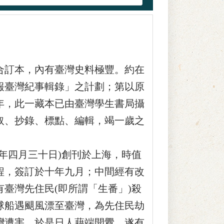
訂本，內有臺灣史料極豐。約在
報臺灣紀事輯錄」之計劃；第以原
年，此一藏本已由臺灣學生書局攝
取、抄錄、標點、編輯，竭一歲之
四月三十日)創刊於上海，時值
程，簽訂於十年九月；中間經有改
臺灣先住民(即所謂「生番」)殺
球船遇颶風漂至臺灣，為先住民劫
灣遭害。於是日人藉端開釁，遂有