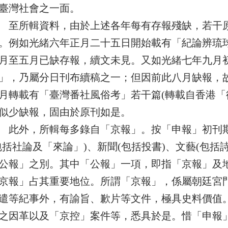
臺灣社會之一面。
所輯資料，由於上述各年每有存報殘缺，若干原
。例如光緒六年正月二十五日開始載有「紀論辨琉
月至五月已缺存報，續文未見。又如光緒七年九月
」，乃屬分日刊布續稿之一；但因前此八月缺報，
月轉載有「臺灣番社風俗考」若干篇(轉載自香港「
似少缺報，固由於原刊如是。
外，所輯每多錄自「京報」。按「申報」初刊期
包括社論及「來論」)、新聞(包括投書)、文藝(包括
公報」之別。其中「公報」一項，即指「京報」及
京報」占其重要地位。所謂「京報」，係屬朝廷宮
遣等紀事外，有諭旨、歉片等文件，極具史料價值
之因革以及「京控」案件等，悉具於是。惜「申報