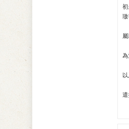
初
璈
(
屬
(
為
(
以
(
遣