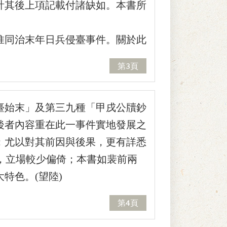
計其後上項記載付諸缺如。本書所
同治末年日兵侵臺事件。關於此
第3頁
臺始末」及第三九種「甲戌公牘鈔
後者內容重在此一事件實地發展之
；尤以對其前因與後果，更有詳悉
創辦，立場較少偏倚；本書如裴前兩
特色。(望陸)
第4頁