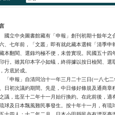
言
立中央圖書館藏有「申報」創刊初期十餘年之合
六、七年前，「文叢」即有就此藏本選輯「清季申
藏本翻閱、選錄均極不便，未曾實現。民國五十四
印行。雖其印本字小如蟻，終得據以按日檢閱、選
，方底於成。
申報」自清同治十一年三月二十三日(一八七二年
、日初次議約期間。先是，中日修好條規及通商章
之議，迄至十二年十一月始行換約。在此前後，適有
琉球及日本飄風難民事發生。按十年十一月，有琉
五十四人；十二年二月，日本小田縣民亦有漂至臺