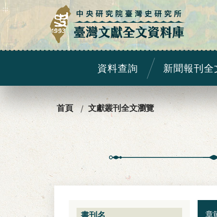
:::
資料查詢
新聞報刊全
:::
首頁
文獻叢刊全文瀏覽
章
書刊名