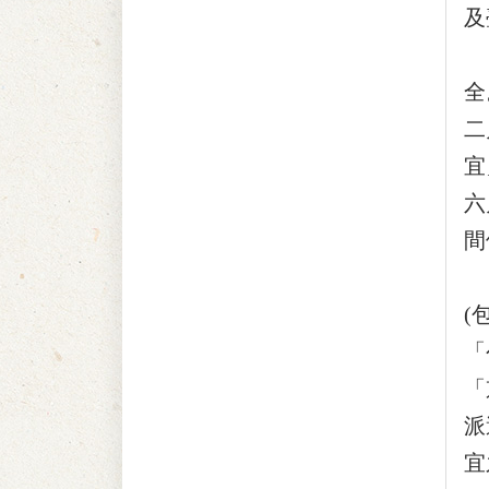
及
至
全
二
宜
六
間
此
(
「
「
派
宜