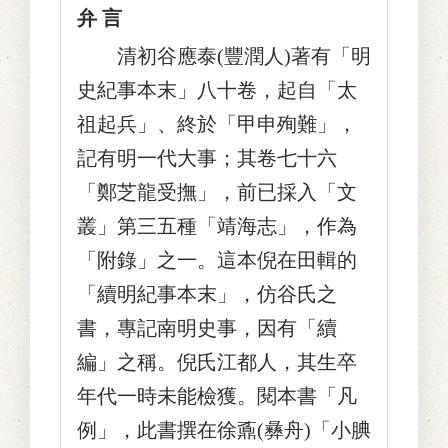
弁 言
清初谷應泰(豐潤人)著有「明
史紀事本末」八十卷，起自「太
祖起兵」、終於「甲申殉難」，
記有明一代大事；其卷七十六
「鄭芝龍受撫」，前已採入「文
叢」第三五種「靖海志」，作為
「附錄」之一。這本倪在田輯的
「續明紀事本末」，仿谷氏之
書，專記南明史事，因有「續
編」之稱。倪氏江都人，其生卒
年代一時未能檢獲。閱本書「凡
例」，此書撰在徐鼒(彝舟)「小腆