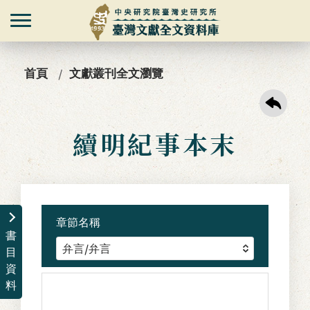
首頁
文獻叢刊全文瀏覽
續明紀事本末
章節名稱
書
目
資
料