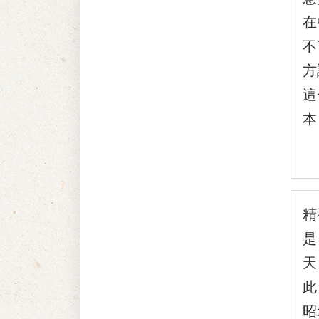
在
不
方
這
本
精
是
天
此
昭