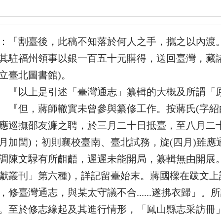
：「割臺後，此稿不知落於何人之手，攜之以內渡
其駐福州領事以銀一百五十元購得，送回臺灣，藏
立臺北圖書館)。
以上是引述「臺灣通志」纂輯的大概及所謂「原
但，蔣師轍實未曾參與纂修工作。按蔣氏(字紹由
應巡撫邵友濂之聘，於三月二十日抵臺，至八月二
月加閏)；初則襄校臺南、臺北試務，旋(四月)雖
調陳文騄有所齟齬，遲遲未能開局，纂輯無由開展
獻叢刊」第六種)，詳記留臺始末。蔣國樑在跋文
，修臺灣通志，與某太守議不合......遂拂衣歸」
。至於修志緣起及其進行情形，「鳳山縣志采訪冊」