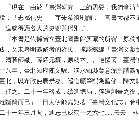
現在，由於「臺灣研究」上的需要，我們拿清代
說：「志屬信史」；而朱希祖則謂：「官書大都不
，這就得憑各人的史觀與鑑別了。
本書是依據省立臺北圖書館所藏的所謂「原稿本
跋，又未署明纂修者的姓氏。據該館編「臺灣文獻
，清蔣師轍、薛紹元纂，原稿本」。連橫著「臺灣
十八年，臺北知府陳文騄、淡水知縣葉意深稟請纂
臺北，以布政使唐景崧、巡道顧肇熙為監修，陳文
士任之。二十一年略成，續進總局，猝遭割臺之役
唯斷簡而已」。日人伊能嘉矩著「臺灣文化志」卷
二十一年三月間，通志已成稿十之六七......云云