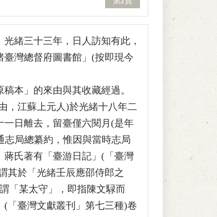
第2頁
。光緒三十三年，日人訪知有此，
諸臺灣總督府圖書館」(按即現今
稿本」的來由與其收藏經過。
，江蘇上元人)於光緒十八年二
十一日離去，留臺僅六閱月(是年
應通志局總纂約，惟因與當時志局
。蔣氏著有「臺游日記」(「臺灣
上謂其於「光緒壬辰應邵侍郎之
。所謂「某太守」，即指陳文騄而
(「臺灣文獻叢刊」第七三種)卷