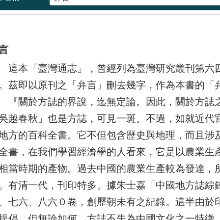
言
本「臺灣通志」，曾經列為臺灣研究叢刊第六四種
。茲即以原刊之「弁言」刪去幾字，作為本書的「
關於方誌的界說，迄無定論。因此，關於方誌之
吳越春秋」也是方誌，可見一斑。不過，如就近代
地方的百科全書。它不但包含歷史與地理，而且涉
全書，在我們學習經濟學的人看來，它是以農業生
相當時期的產物。過去中國的農業生產較為發達，
。有清一代，刊印特多。據朱士嘉「中國地方誌綜
、七六、八六０卷，創歷朝未有之紀錄。這半由於
提倡。但無論如何，方誌不失為中國文化之一特徵