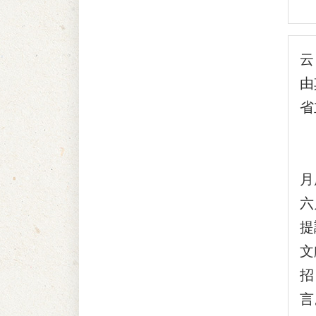
云
由
省
『
『
月
六
提
文
招
言