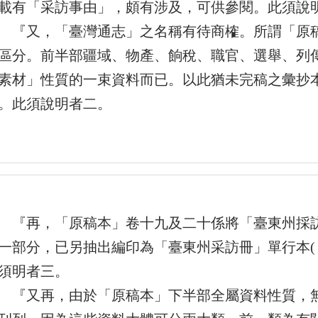
載有「采訪事由」，頗有涉及，可供參閱。此須說
又，「臺灣通志」之名稱有待商榷。所謂「原稿
區分。前半部疆域、物產、餉稅、職官、選舉、列
素材」性質的一束資料而已。以此猶未完稿之彙抄
。此須說明者二。
再，「原稿本」卷十九及二十係將「臺東州採訪
一部分，已另抽出編印為「臺東州采訪冊」單行本(
須明者三。
又再，由於「原稿本」下半部全屬資料性質，無