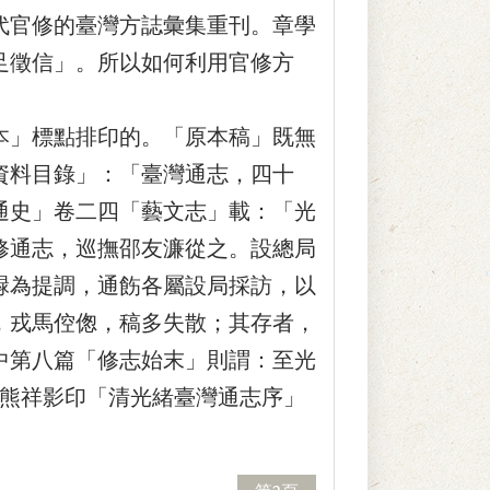
官修的臺灣方誌彙集重刊。章學
足徵信」。所以如何利用官修方
」標點排印的。「原本稿」既無
資料目錄」：「臺灣通志，四十
通史」卷二四「藝文志」載：「光
修通志，巡撫邵友濂從之。設總局
騄為提調，通飭各屬設局採訪，以
，戎馬倥偬，稿多失散；其存者，
中第八篇「修志始末」則謂：至光
。林熊祥影印「清光緒臺灣通志序」