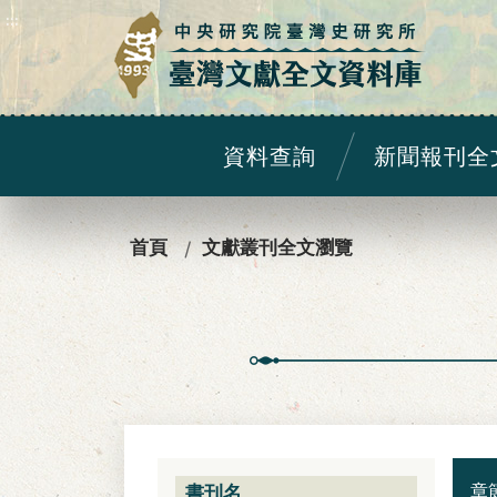
:::
資料查詢
新聞報刊全
:::
首頁
文獻叢刊全文瀏覽
章
書刊名