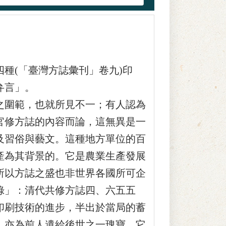
(「臺灣方誌彙刊」卷九)印
弁言」。
圍範，也就所見不一；有人認為
官修方誌的內容而論，這無異是一
及習俗與藝文。這種地方單位的百
產為其背景的。它是農業生產發展
所以方誌之盛也非世界各國所可企
錄」：清代共修方誌四、六五五
印刷技術的進步，半出於當局的蓄
，亦為前人遺給後世之一瑰寶。它