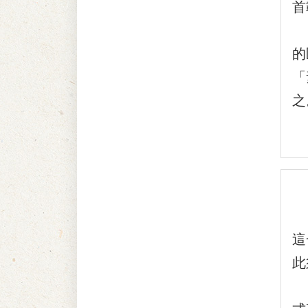
首
『
的
「
之
『
這
此
『