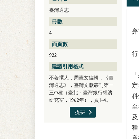
臺灣通志
冊數
弁
4
這
面頁數
行
922
『
建議引用格式
「
不著撰人，周憲文編輯，《臺
灣通志》，臺灣文獻叢刊第一
定
三○種（臺北：臺灣銀行經濟
科
研究室，1962年），頁1-4。
至
提要
及
種
意