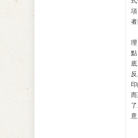
式
項
者
『
理
點
底
反
印
而
了
意