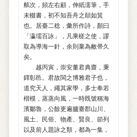
舷次，頻左右顧，伸紙濡筆，手
未輟書，初不知吾舟之顛如箕
也。居臺二稔，彙所作詩，顏曰
「瀛壖百詠」，凡乘槎之使，謬
取為導海一針，余則棄為敝帚久
矣。
越丙寅，崇安董君典齋，秉
鐸彰邑。君故閩之博雅君子也，
道究天人，繩其家學，多士奉若
楷模，蒸蒸向風，一時既號稱海
濱鄒魯，公餘更遍臚臺郡山川、
風土、民俗、物產、賢良、節列
以及前人題詠之類，都為一集，