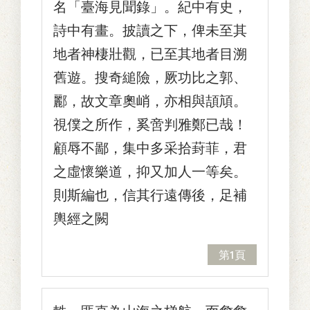
名「臺海見聞錄」。紀中有史，
詩中有畫。披讀之下，俾未至其
地者神棲壯觀，已至其地者目溯
舊遊。搜奇縋險，厥功比之郭、
酈，故文章奧峭，亦相與頡頏。
視僕之所作，奚啻判雅鄭已哉！
顧辱不鄙，集中多采拾葑菲，君
之虛懷樂道，抑又加人一等矣。
則斯編也，信其行遠傳後，足補
輿經之闕
第1頁