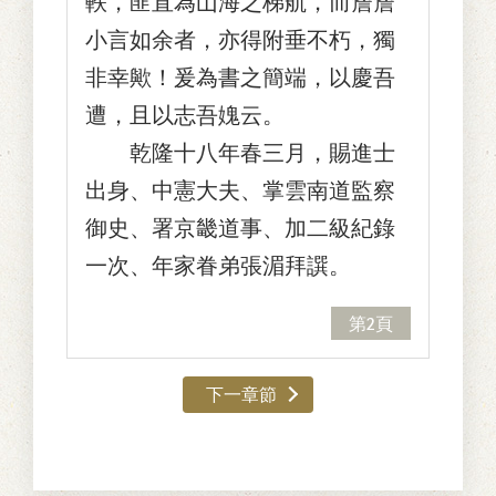
軼，匪直為山海之梯航，而詹詹
小言如余者，亦得附垂不朽，獨
非幸歟！爰為書之簡端，以慶吾
遭，且以志吾媿云。
乾隆十八年春三月，賜進士
出身、中憲大夫、掌雲南道監察
御史、署京畿道事、加二級紀錄
一次、年家眷弟張湄拜譔。
第2頁
下一章節