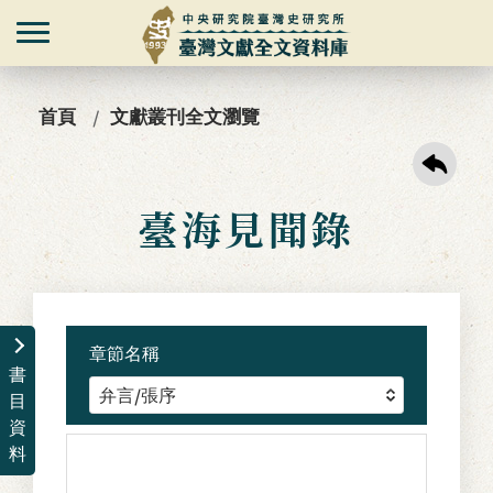
首頁
文獻叢刊全文瀏覽
臺海見聞錄
章節名稱
書
目
資
料