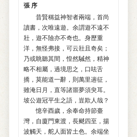
張 序
昔賢稱益神智者兩端，首尚
讀書，次唯遠遊。余謂遊不遠不
壯，遊不險亦不奇也。身歷重
洋，無怪弗接，可云壯且奇矣；
乃或眺聽其間，惶然駴然，精神
略不相屬，過境思之，口呿舌
撟，莫能道一辭，則萬里遄征，
雖淹日月，直等諸噩夢須臾耳。
坡公遊冠平生之語，豈欺人哉？
憶辛酉歲，余奉命持節臺
灣，自廈門東渡，長颷四至，揚
波觸天，舵人面皆土色。余端坐