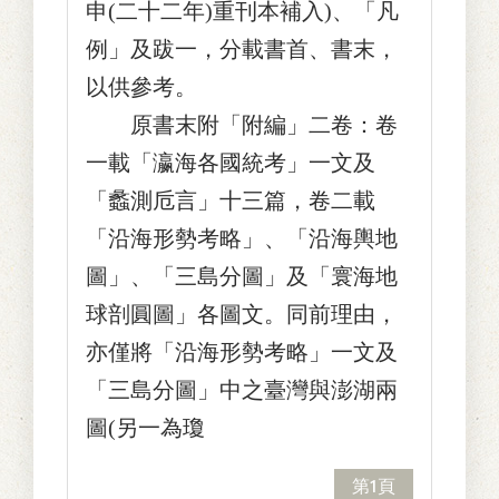
申(二十二年)重刊本補入)、「凡
例」及跋一，分載書首、書末，
以供參考。
原書末附「附編」二卷：卷
一載「瀛海各國統考」一文及
「蠡測卮言」十三篇，卷二載
「沿海形勢考略」、「沿海輿地
圖」、「三島分圖」及「寰海地
球剖圓圖」各圖文。同前理由，
亦僅將「沿海形勢考略」一文及
「三島分圖」中之臺灣與澎湖兩
圖(另一為瓊
第1頁