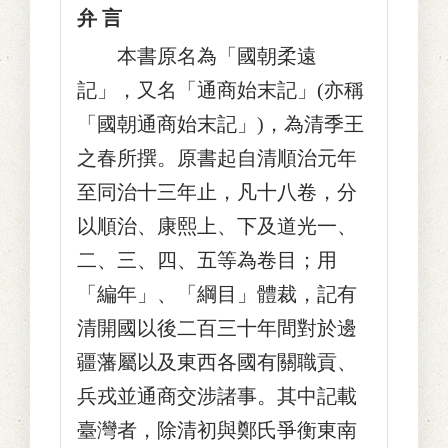
弁 言
本書原名為「國朝柔遠
記」，又名「通商始末記」(亦稱
「國朝通商始末記」)，為清季王
之春所撰。原書起自清順治元年
至同治十三年止，凡十八卷，分
以順治、康熙上、下及道光一、
二、三、四、五等為卷目；用
「編年」、「綱目」體裁，記有
清開國以後二百三十年間對於邊
疆藩屬以及東西各國有關職貢、
兵戎並通商交涉諸事。其中記載
臺灣者，除清初與鄭氏爭衡東南