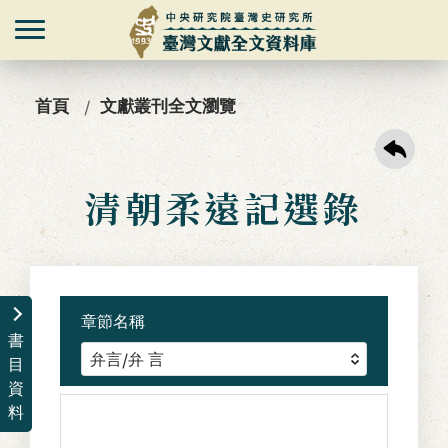
首頁
文獻叢刊全文瀏覽
清朝柔遠記選錄
章節名稱
書
目
資
料