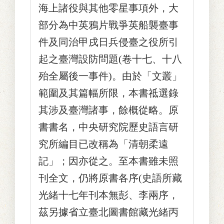
海上諸役與其他零星事項外，大
部分為中英鴉片戰爭英船襲臺事
件及同治甲戌日兵侵臺之役所引
起之臺灣設防問題(卷十七、十八
殆全屬後一事件)。由於「文叢」
範圍及其篇幅所限，本書祗選錄
其涉及臺灣諸事，餘概從略。原
書書名，中央研究院歷史語言研
究所編目已改稱為「清朝柔遠
記」；因亦從之。至本書雖未照
刊全文，仍將原書各序(史語所藏
光緒十七年刊本無彭、李兩序，
茲另據省立臺北圖書館藏光緒丙