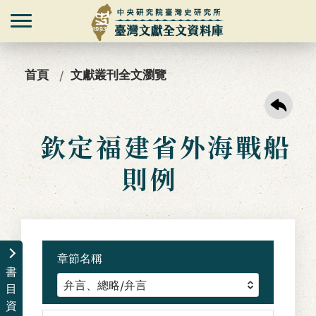
首頁
文獻叢刊全文瀏覽
欽定福建省外海戰船
則例
章節名稱
書
目
資