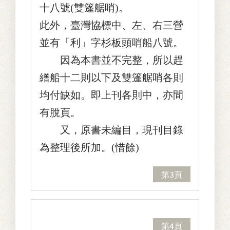
十八號(雙篷艍哨)。
此外，臺灣協標中、左、右三營
並有「利」字杉板頭哨船八號。
因為本書並不完整，所以趕
繒船十二則以下及雙篷艍哨各則
均付缺如。即上刊各則中，亦間
有脫頁。
又，原書未編目，現刊目錄
為整理後所加。(惜餘)
第3頁
第4頁