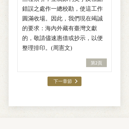
錯誤之處作一總校勘，使這工作
圓滿收場。因此，我們現在竭誠
的要求：海內外藏有臺灣文獻
的，敬請儘速惠借或抄示，以便
整理排印。(周憲文)
第2頁
下一章節