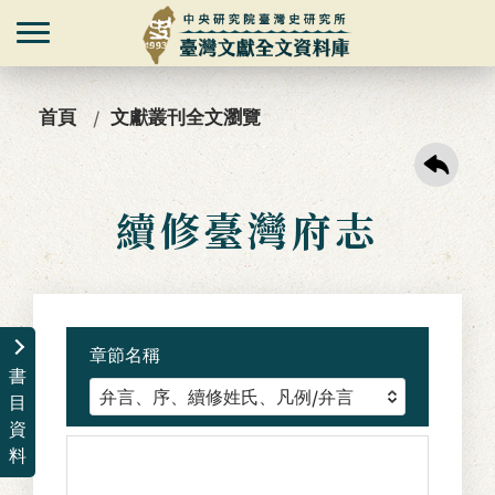
首頁
文獻叢刊全文瀏覽
續修臺灣府志
章節名稱
書
目
資
料