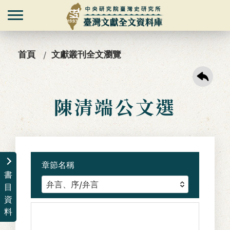
首頁
文獻叢刊全文瀏覽
陳清端公文選
章節名稱
書
目
資
料