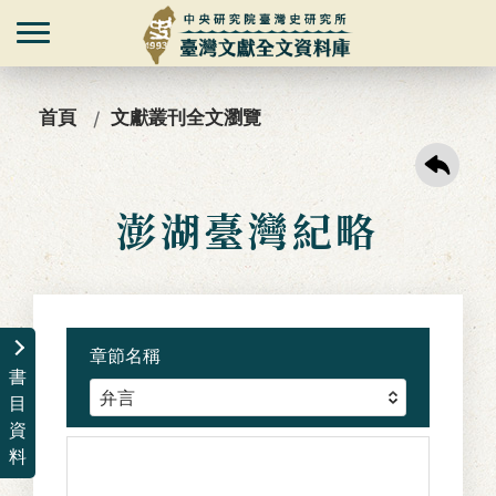
首頁
文獻叢刊全文瀏覽
澎湖臺灣紀略
章節名稱
書
目
資
料