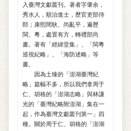
入臺灣文獻叢刊。著者字肇余，
秀水人，順治進士，歷官吏部侍
郎；康熙間耿、尚亂平，遍歷
閩、粵，處置有方，轉禮部尚
書。著有「經緯堂集」、「閩粵
巡視紀略」、「海防述略」等
書。
因為土臻的「澎湖臺灣紀
略」篇幅不多，所以我們拿周于
仁、胡格的「澎湖志略」與林謙
光的「臺灣紀略附澎湖」集在一
起，作為臺灣文獻叢刊第一」四
種。關於周于仁、胡格的「澎湖