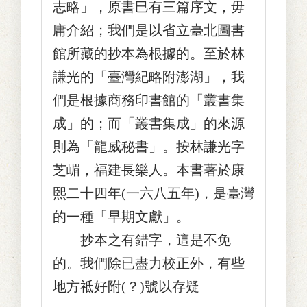
志略」，原書巳有三篇序文，毋
庸介紹；我們是以省立臺北圖書
館所藏的抄本為根據的。至於林
謙光的「臺灣紀略附澎湖」，我
們是根據商務印書館的「叢書集
成」的；而「叢書集成」的來源
則為「龍威秘書」。按林謙光字
芝嵋，福建長樂人。本書著於康
熙二十四年(一六八五年)，是臺灣
的一種「早期文獻」。
抄本之有錯字，這是不免
的。我們除已盡力校正外，有些
地方祗好附(？)號以存疑