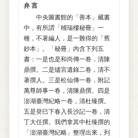
弁 言
中央圖書館的「善本」藏書
中，有所謂「稽瑞樓秘冊」一
種，不著編人，是一難得的「舊
鈔本」。「秘冊」內含下列五
書：一是也是和尚傳一卷，清陳
鼎撰。二是燼宮遺錄二卷，清不
著撰人。三是松仙傳一卷，附記
萬尊師事一卷，清陳鼎撰。四是
澎湖臺灣紀略一卷，清杜臻撰。
五是癸巳下春入長沙記一卷，清
丁大任撰。我們拿其中杜臻撰的
「澎湖臺灣紀略」整理出來，列