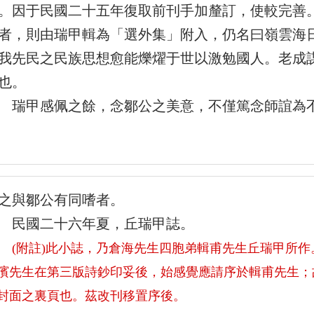
。因于民國二十五年復取前刊手加釐訂，使較完善
者，則由瑞甲輯為「選外集」附入，仍名曰嶺雲海
我先民之民族思想愈能爍燿于世以激勉國人。老成
也。
甲感佩之餘，念鄒公之美意，不僅篤念師誼為不
之與鄒公有同嗜者。
民國二十六年夏，丘瑞甲誌。
(附註)此小誌，乃倉海先生四胞弟輯甫先生丘瑞甲所
濱先生在第三版詩鈔印妥後，始感覺應請序於輯甫先生；
封面之裏頁也。茲改刊移置序後。