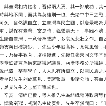
臺灣相終始者，吾得兩人焉。其一鄭成功，其一
時與地不同，而其為英雄則一也。光緒中中日之戰
可免，奮然謀自立。立臺灣為民主國，以唐景崧為
軍，謀保有臺灣。當是時，義聲震天下，事雖不濟
生歸自臺灣，一意發為聲詩，多哀涼悲壯之作。自
嶺雲海日樓詩鈔』。先生少年掇高科，意氣風發，
一，乃從事教育，培植後進，先後任嶺東同文學堂
學堂監督兼為廣東諮議局議長、兩廣學務公所議紳
說已盛，莘莘學子，人人思有所樹立，以雪民族之
者至以先生列於黨魁，登諸報章，形諸公牘，甚而
，足見先生之志堅而識卓也。
亥，清廷已覆，粵人推先生為組織臨時政府粵代
。憶魯弱冠，初謁先生於廣州。先生卒然問曰：『