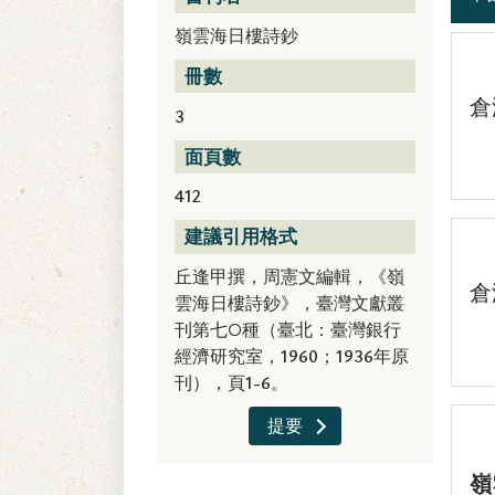
嶺雲海日樓詩鈔
冊數
倉
3
面頁數
412
建議引用格式
丘逢甲撰，周憲文編輯，《嶺
倉
雲海日樓詩鈔》，臺灣文獻叢
刊第七○種（臺北：臺灣銀行
經濟研究室，1960；1936年原
刊），頁1-6。
提要
嶺