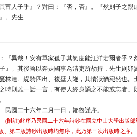
其富人子乎』？對曰：『否，否』。『然則子之親
』。先生
：『異哉！安有單家孤子其氣度能汪洋若爾者乎？
子』。其後魯以奔走國事為清吏所劫持，先生則卵
蔓株連、緹騎四出、複壁大隧，其情狀猶宛然也。
之時則雖一話一言，有使人終身誦之不能或忘者。
。
國二十六年二月一日，鄒魯謹序。
(附註)此序乃民國二十六年詩鈔在國立中山大學出版
版、第二版詩鈔出版時均無序，此乃第三次出版時之序。