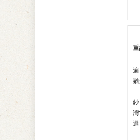
重
先
遍
猶
民
鈔
灣
選
鄒