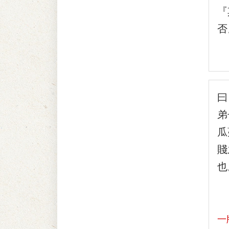
『
否
曰
弟
瓜
賤
也
民
一