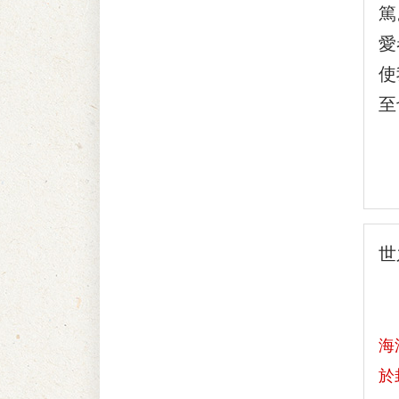
篤
愛
使
至
瑞
世
海
於