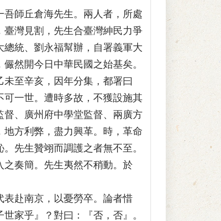
吾師丘倉海先生。兩人者，所處
，臺灣見割，先生合臺灣紳民力爭
大總統、劉永福幫辦，自署義軍大
，儼然開今日中華民國之始基矣。
乙未至辛亥，因年分集，都署曰
不可一世。遭時多故，不獲設施其
監督、廣州府中學堂監督、兩廣方
，地方利弊，盡力興革。時，革命
恥。先生贊翊而調護之者無不至。
入之奏簡。先生夷然不稍動。於
表赴南京，以憂勞卒。論者惜
子世家乎』？對曰：『否，否』。