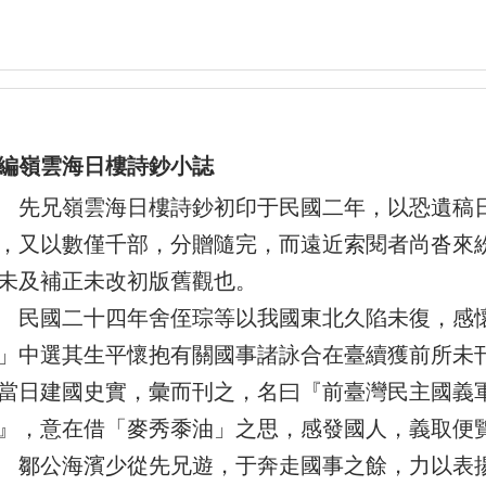
編嶺雲海日樓詩鈔小誌
兄嶺雲海日樓詩鈔初印于民國二年，以恐遺稿日
，又以數僅千部，分贈隨完，而遠近索閱者尚沓來
未及補正未改初版舊觀也。
國二十四年舍侄琮等以我國東北久陷未復，感懷
」中選其生平懷抱有關國事諸詠合在臺續獲前所未
當日建國史實，彙而刊之，名曰『前臺灣民主國義
』，意在借「麥秀黍油」之思，感發國人，義取便
公海濱少從先兄遊，于奔走國事之餘，力以表揚