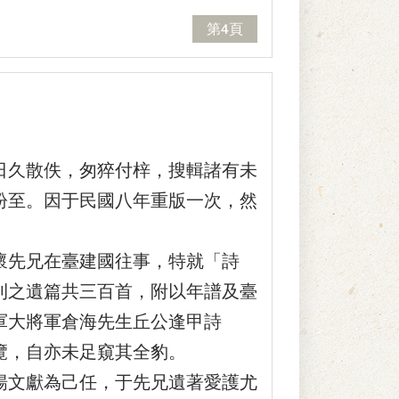
第4頁
久散佚，匆猝付梓，搜輯諸有未
紛至。因于民國八年重版一次，然
先兄在臺建國往事，特就「詩
刊之遺篇共三百首，附以年譜及臺
軍大將軍倉海先生丘公逢甲詩
覽，自亦未足窺其全豹。
文獻為己任，于先兄遺著愛護尤