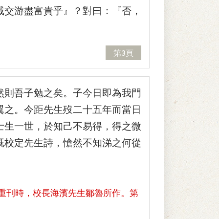
戚交游盡富貴乎』？對曰：『否，
第3頁
然則吾子勉之矣。子今日即為我門
翼之。今距先生歿二十五年而當日
士生一世，於知己不易得，得之微
既校定先生詩，愴然不知涕之何從
部重刊時，校長海濱先生鄒魯所作。第