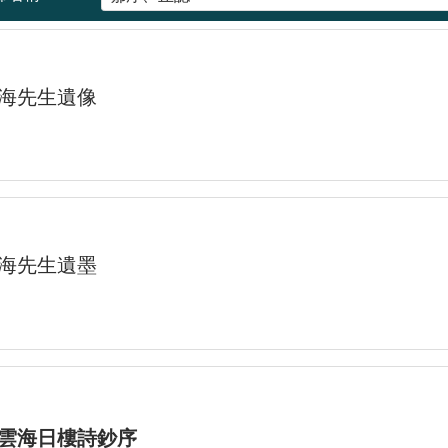
海先生遺像
海先生遺墨
雲海日樓詩鈔序