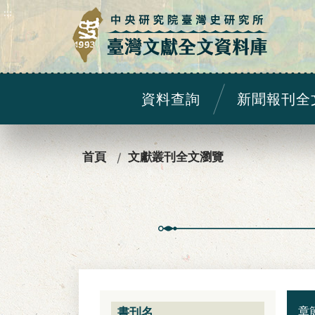
:::
資料查詢
新聞報刊全
:::
首頁
文獻叢刊全文瀏覽
章
書刊名