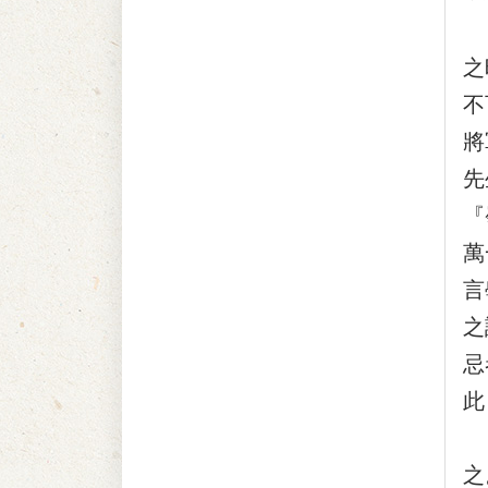
與
之
不
將
先
『
萬
言
之
忌
此
辛
之