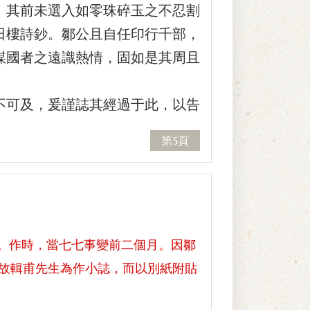
。其前未選入如零珠碎玉之不忍割
日樓詩鈔。鄒公且自任印行千部，
謀國者之遠識熱情，固如是其周且
可及，爰謹誌其經過于此，以告
第5頁
作。作時，當七七事變前二個月。因鄒
故輯甫先生為作小誌，而以別紙附貼