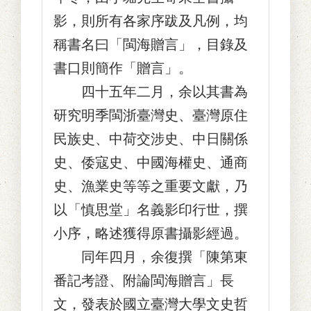
影，則所有各家序跋及凡例，均
稱書名曰「閩海贈言」，目錄及
書口則簡作「贈言」。
四十五年二月，余以其書為
研究明季閩浙臺灣史、臺灣原住
民族史、中荷交涉史、中日關係
史、倭寇史、中國海權史、通商
史、漁業史等等之重要文獻，乃
以「慎思堂」名義影印行世，撰
小序，略述獲得原書攝影經過。
同年四月，余復撰「陳第東
番記考證、附論閩海贈言」長
文，發表於國立臺灣大學文史哲