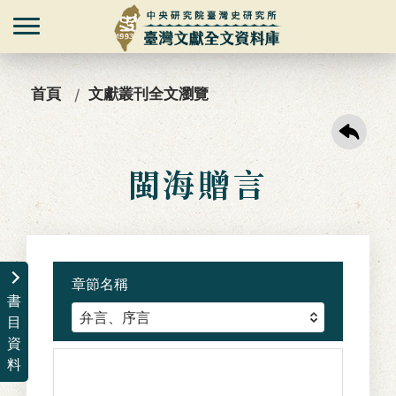
首頁
文獻叢刊全文瀏覽
閩海贈言
章節名稱
書
目
資
料