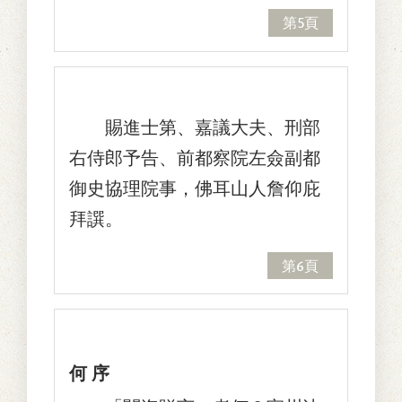
第5頁
賜進士第、嘉議大夫、刑部
右侍郎予告、前都察院左僉副都
御史協理院事，佛耳山人詹仰庇
拜譔。
第6頁
何 序