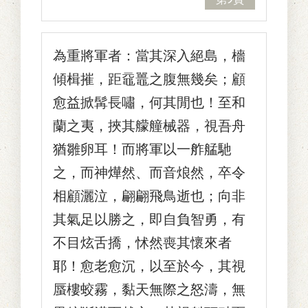
為重將軍者：當其深入絕島，檣
傾楫摧，距黿鼉之腹無幾矣；顧
愈益掀髯長嘯，何其閒也！至和
蘭之夷，挾其艨艟械器，視吾舟
猶雛卵耳！而將軍以一舴艋馳
之，而神燁然、而音烺然，卒令
相顧灑泣，翩翩飛鳥逝也；向非
其氣足以勝之，即自負智勇，有
不目炫舌撟，怵然喪其懷來者
耶！愈老愈沉，以至於今，其視
蜃樓蛟霧，黏天無際之怒濤，無