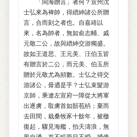
「閩海贈言」者何？宣州沈
士弘來為裨帥，得縉紳諸公所贈
言，合而刻之者也。自嘉靖以
來，名為帥者，無如俞志輔、戚
元敬二公，故與縉紳交游獨盛。
故如王道思、王元美、汪伯玉皆
有贈言於二公，而元美、伯玉所
贈於元敬尤為頻數。士弘之得交
游諸公，毋迺是乎？士弘束髮游
京師，乘遼左宣府一障從大將軍
出逐虜，取虜首如斮苞枿；棄而
去田間，栽桑牧豕十餘年，被檄
復起，驟見海艦，拍天濤浪，無
風自湧，首不眩而目不瞬，捕倭