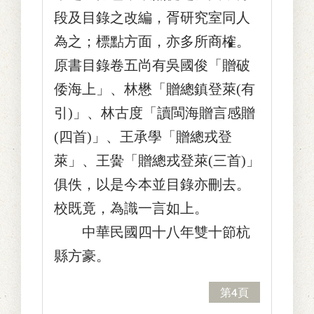
段及目錄之改編，胥研究室同人
為之；標點方面，亦多所商榷。
原書目錄卷五尚有吳國俊「贈破
倭海上」、林懋「贈總鎮登萊(有
引)」、林古度「讀閩海贈言感贈
(四首)」、王承學「贈總戎登
萊」、王黌「贈總戎登萊(三首)」
俱佚，以是今本並目錄亦刪去。
校既竟，為識一言如上。
中華民國四十八年雙十節杭
縣方豪。
第4頁