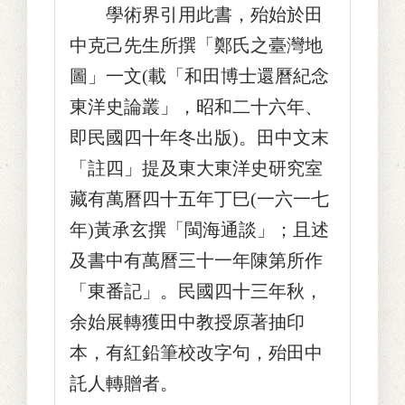
學術界引用此書，殆始於田
中克己先生所撰「鄭氏之臺灣地
圖」一文(載「和田博士還曆紀念
東洋史論叢」，昭和二十六年、
即民國四十年冬出版)。田中文末
「註四」提及東大東洋史研究室
藏有萬曆四十五年丁巳(一六一七
年)黃承玄撰「閩海通談」；且述
及書中有萬曆三十一年陳第所作
「東番記」。民國四十三年秋，
余始展轉獲田中教授原著抽印
本，有紅鉛筆校改字句，殆田中
託人轉贈者。