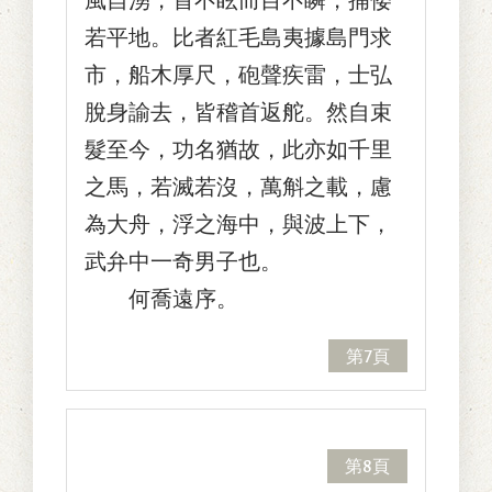
若平地。比者紅毛島夷據島門求
市，船木厚尺，砲聲疾雷，士弘
脫身諭去，皆稽首返舵。然自束
髮至今，功名猶故，此亦如千里
之馬，若滅若沒，萬斛之載，慮
為大舟，浮之海中，與波上下，
武弁中一奇男子也。
何喬遠序。
第7頁
第8頁