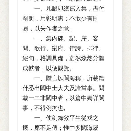
一、凡贈即繕寫入集，盡付
剞劂，用彰明惠；不敢少有刪
易，以失作者之意。
一、集內碑、記、序、客
問、歌行、樂府、律詩、排律、
絕句，格調具備，蔚然燦然分體
成帙者，以便觀覽。
一、贈言以閩海稱，所載篇
什悉出閩中士大夫及諸當事。間
載一二非閩中者，以篇中獨詳閩
事，不得例拘也。
一、仗劍錄敘平生從戎之
概，原不足傳；惟中多閩海履