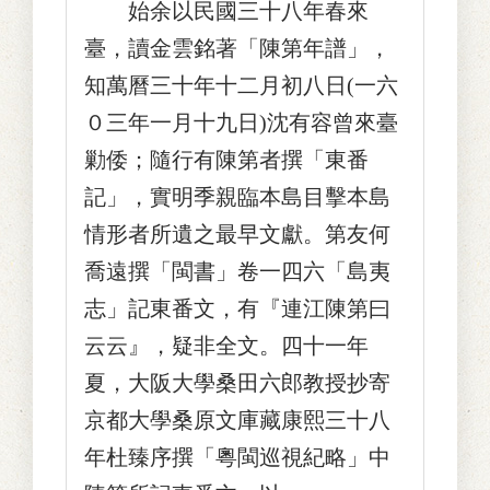
始余以民國三十八年春來
臺，讀金雲銘著「陳第年譜」，
知萬曆三十年十二月初八日(一六
０三年一月十九日)沈有容曾來臺
勦倭；隨行有陳第者撰「東番
記」，實明季親臨本島目擊本島
情形者所遺之最早文獻。第友何
喬遠撰「閩書」卷一四六「島夷
志」記東番文，有『連江陳第曰
云云』，疑非全文。四十一年
夏，大阪大學桑田六郎教授抄寄
京都大學桑原文庫藏康熙三十八
年杜臻序撰「粵閩巡視紀略」中