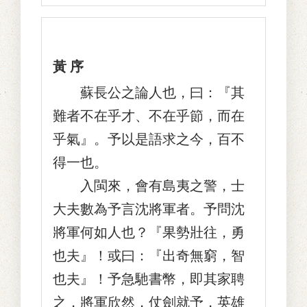
黃 序
蘇長公之論人也，曰：『其
難者不在乎才、不在乎節，而在
乎氣』。予以是語求之今，百不
得一也。
入閩來，會有島夷之警，士
大夫數為予言沈將軍者。予問沈
將軍何如人也？『果勢壯往，勇
也夫』！或曰：『出奇無窮，智
也夫』！予急馳書幣，即其家聘
之，將軍欣然，仗劍就予，英雄