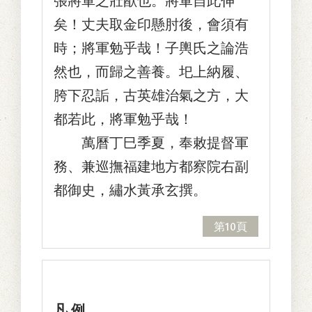
張將軍之壯猷也。將軍自此伸
矣！丈夫取金印懸肘後，會須有
時；將軍勉乎哉！子輿氏之論浩
然也，而歸之善養。圯上納履、
胯下忍詬，古英雄治氣之方，大
都若此，將軍勉乎哉！
萬曆丁巳季夏，奉敕提督軍
務、兼巡撫福建地方都察院右副
都御史，繡水黃承玄撰。
第10頁
凡 例