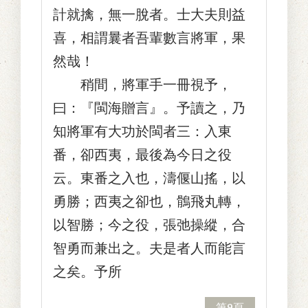
計就擒，無一脫者。士大夫則益
喜，相謂曩者吾輩數言將軍，果
然哉！
稍間，將軍手一冊視予，
曰：『閩海贈言』。予讀之，乃
知將軍有大功於閩者三：入東
番，卻西夷，最後為今日之役
云。東番之入也，濤偃山搖，以
勇勝；西夷之卻也，鶻飛丸轉，
以智勝；今之役，張弛操縱，合
智勇而兼出之。夫是者人而能言
之矣。予所
第9頁