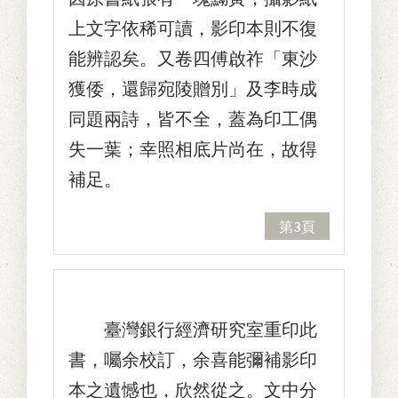
上文字依稀可讀，影印本則不復
能辨認矣。又卷四傅啟祚「東沙
獲倭，還歸宛陵贈別」及李時成
同題兩詩，皆不全，蓋為印工偶
失一葉；幸照相底片尚在，故得
補足。
第3頁
臺灣銀行經濟研究室重印此
書，囑余校訂，余喜能彌補影印
本之遺憾也，欣然從之。文中分