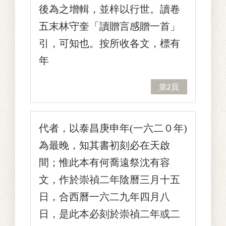
後為之增輯，並梓以行世。讀卷
五末林守奎「讀贈言感贈一首」
引，可知也。按所收各文，標有
年
第2頁
代者，以泰昌庚申年(一六二０年)
為最晚，知其書初刻必在天啟
間；惟此本有何喬遠祭沈有容
文，作於崇禎二年陰曆三月十五
日，合西曆一六二九年四月八
日，是此本必刻於崇禎二年或二