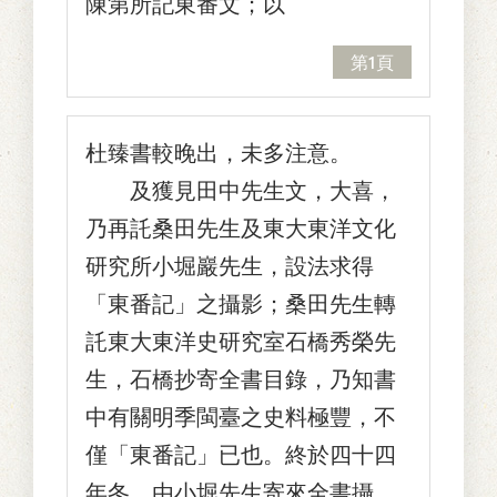
陳第所記東番文；以
第1頁
杜臻書較晚出，未多注意。
及獲見田中先生文，大喜，
乃再託桑田先生及東大東洋文化
研究所小堀巖先生，設法求得
「東番記」之攝影；桑田先生轉
託東大東洋史研究室石橋秀榮先
生，石橋抄寄全書目錄，乃知書
中有關明季閩臺之史料極豐，不
僅「東番記」已也。終於四十四
年冬，由小堀先生寄來全書攝