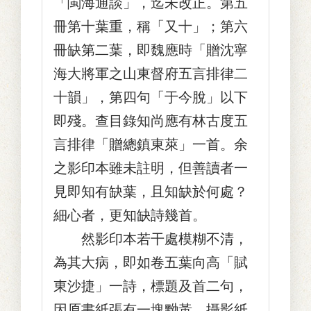
「閩海通談」，迄未改正。第五
冊第十葉重，稱「又十」；第六
冊缺第二葉，即魏應時「贈沈寧
海大將軍之山東督府五言排律二
十韻」，第四句「于今脫」以下
即殘。查目錄知尚應有林古度五
言排律「贈總鎮東萊」一首。余
之影印本雖未註明，但善讀者一
見即知有缺葉，且知缺於何處？
細心者，更知缺詩幾首。
然影印本若干處模糊不清，
為其大病，即如卷五葉向高「賦
東沙捷」一詩，標題及首二句，
因原書紙張有一塊黝黃，攝影紙