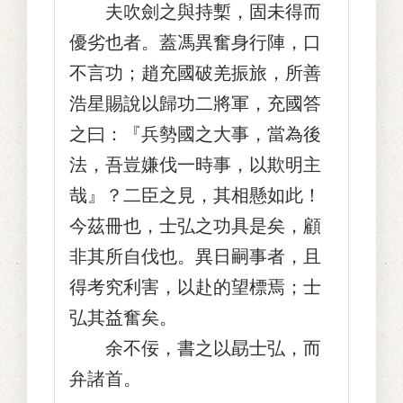
夫吹劍之與持槧，固未得而
優劣也者。蓋馮異奮身行陣，口
不言功；趙充國破羌振旅，所善
浩星賜說以歸功二將軍，充國答
之曰：『兵勢國之大事，當為後
法，吾豈嫌伐一時事，以欺明主
哉』？二臣之見，其相懸如此！
今茲冊也，士弘之功具是矣，顧
非其所自伐也。異日嗣事者，且
得考究利害，以赴的望標焉；士
弘其益奮矣。
余不佞，書之以勗士弘，而
弁諸首。