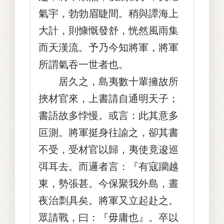
氣宇，勃勃眉睫間。稍與譚海上
大計，則慷慨發舒，恍然風雨集
而天漢流。予乃今知將軍，將軍
所謂氣吞一世者也。
居久之，島夷數十輩擁故所
挾材官來，上書請自通明天子；
書語故多悖慢。或言：此其意多
叵測。將軍挺身往諭之，卻其書
不受，受材官以歸，夷使竟逡巡
弭耳去。而邏者言：『有寇躪越
東，勢張甚。今保聚我外島，晝
夜治剽具矣。將軍又立起赴之。
眾請戰，曰：『毋庸也』。卒以