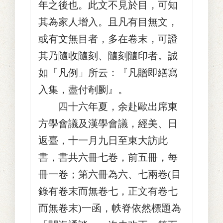
年之後也。此文不見於目，可知
其為家人增入。且凡有目無文，
或有文無目者，多在卷末，可證
其乃隨收隨刻、隨刻隨印者。誠
如「凡例」所云：『凡贈即繕寫
入集，盡付剞劂』。
四十六年夏，余赴歐出席東
方學會議及漢學會議，經美、日
返臺，十一月九日至東大訪此
書，書共六冊七卷，前五冊，每
冊一卷；第六冊為六、七兩卷(目
錄有卷末而無卷七，正文有卷七
而無卷末)一函，帙脊依然標題為