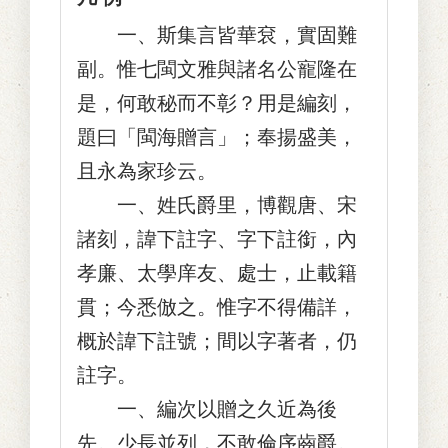
一、斯集言皆華袞，實固難
副。惟七閩文雅與諸名公寵隆在
是，何敢秘而不彰？用是編刻，
題曰「閩海贈言」；奉揚盛美，
且永為家珍云。
一、姓氏爵里，博觀唐、宋
諸刻，諱下註字、字下註銜，內
孝廉、太學庠友、處士，止載籍
貫；今悉倣之。惟字不得備詳，
概於諱下註號；間以字著者，仍
註字。
一、編次以贈之久近為後
先。少長並列，不敢倫序齒爵。