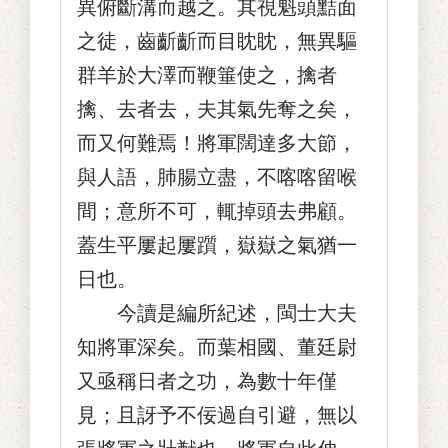
異俯斷溝而越之。其視魁頭黠面
之徒，齒齗齗而目眈眈，無異驅
群羊於大澤而鞭箠使之，擒者
擒、去者去，夫其氣先奪之矣，
而又何難焉！將軍闊達多大節，
與人語，肺腸立盡，不喀喀留喉
間；意所不可，輒掉頭去弗顧。
蓋生平屢起屢躓，嶽嶽之氣猶一
日也。
今讀是編所紀述，閩士大夫
知將軍深矣。而葉相國、董廷尉
又亟稱日者之功，為數十年僅
見；且訝予不佞過自引避，無以