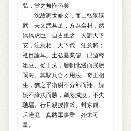
弘，當之無怍色矣。
沈故家世修文，而士弘獨談
武。夫文武具足，方為全材，然
矯矯虎臣，自古重之。人謂天下
安，注意相，天下危，注意將；
祗目論耳。士弘曩業儒，已迺釋
俎豆、從干戈，發軔北邊而展驥
閩海。其馭兵合才用法，奇正相
生，猶之乎衛尉不分部而翔、嫖
姚不緣法而勝，飆忽滅沒，不失
馳驅。行且親授推轂、封京觀、
斥邊庭，真將軍事業，殆未可
量。