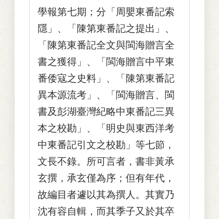
學報第七期；分「周嬰東番記索
隱」、「陳第東番記之提出」、
「陳第東番記全文與閩海贈言全
書之獲得」、「閩海贈言中平東
番倭寇之史料」、「陳第東番記
異本源流考」、「閩海贈言、閩
書及彭湖臺灣紀略中東番記三異
本之校勘」、「明史與東西洋考
中東番記引文之校勘」等七節，
文長不錄。所可言者，書非黃承
玄撰，承玄僅為序；但有年代，
故編目者遽以其為撰人。其實乃
沈有容自輯，而其季子又於其卒