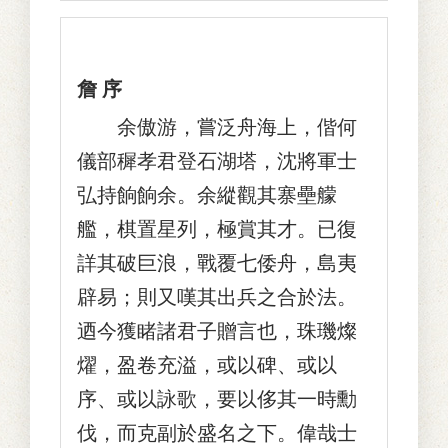
詹 序
余傲游，嘗泛舟海上，偕何
儀部穉孝君登石湖塔，沈將軍士
弘持餉餉余。余縱觀其寨壘艨
艦，棋置星列，極賞其才。已復
詳其破巨浪，戰覆七倭舟，島夷
辟易；則又嘆其出兵之合於法。
迺今獲睹諸君子贈言也，珠璣燦
燿，盈卷充溢，或以碑、或以
序、或以詠歌，要以侈其一時勳
伐，而克副於盛名之下。偉哉士