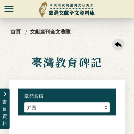
首頁
文獻叢刊全文瀏覽
臺灣教育碑記
章節名稱
書
目
資
料