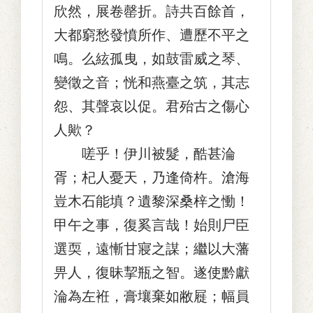
欣然，展卷罄折。詩共百餘首，
大都窮愁發憤所作、遭歷不平之
鳴。么絃孤曳，如鼓雷威之琴、
變徵之音；恍和燕臺之筑，其志
怨、其聲哀以促。君殆古之傷心
人歟？
嗟乎！伊川被髮，酷甚淪
胥；杞人憂天，乃逢倚杵。滄海
豈木石能填？遺黎深桑梓之慟！
甲午之事，復奚言哉！始則尸臣
選耎，遠慚甘寢之謀；繼以大藩
畀人，復昧挈瓶之智。遂使黔獻
淪為左袵，膏壤棄如敝屣；幅員