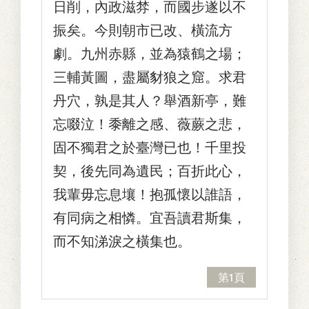
日削，內政滋棼，而國步遂以不
振矣。今則朝市已改、橫流方
劇。九州赤縣，並為猿鶴之場；
三輔黃圖，盡屬豺狼之窟。求君
丹穴，孰是其人？舉酒新亭，難
忘啜泣！黍離之感、薇蕨之悲，
固不獨君之於臺灣已也！千里投
契，後先同為遺民；百折此心，
我輩毋忘息壤！抱孤懷以誰語，
有同病之相憐。宜吾讀君斯集，
而不知涕淚之橫集也。
第1頁