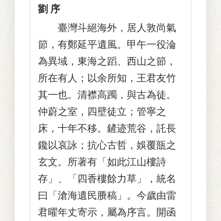
劉 序
臺灣斗絕海外，居人敦尚氣
節，有鄭延平遺風。甲午一役淪
為異域，東海之蹈、西山之節，
所在有人；以余所知，王君友竹
其一也。清襟高躅，與古為徒。
仲蔚之室，四壁徒立；管寧之
床，十年不移。鏟迹荒谷，託長
鑱以哀詠；抗心古哲，娛覆瓿之
玄文。所著有「如此江山樓詩
存」、「四香樓餘力草」，統名
曰「滄海遺民賸稿」。今歲由雷
君曜年丈寄示，屬為序言。開函