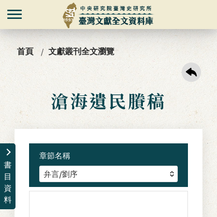
首頁
文獻叢刊全文瀏覽
滄海遺民賸稿
章節名稱
書
目
資
料