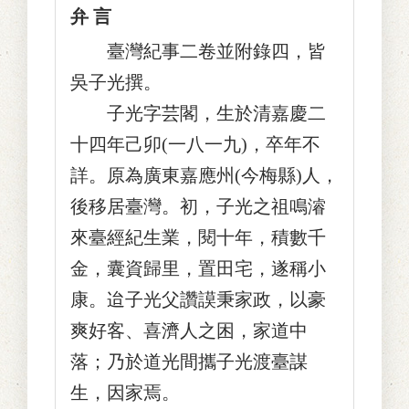
弁 言
臺灣紀事二卷並附錄四，皆
吳子光撰。
子光字芸閣，生於清嘉慶二
十四年己卯(一八一九)，卒年不
詳。原為廣東嘉應州(今梅縣)人，
後移居臺灣。初，子光之祖鳴濬
來臺經紀生業，閱十年，積數千
金，囊資歸里，置田宅，遂稱小
康。迨子光父讚謨秉家政，以豪
爽好客、喜濟人之困，家道中
落；乃於道光間攜子光渡臺謀
生，因家焉。