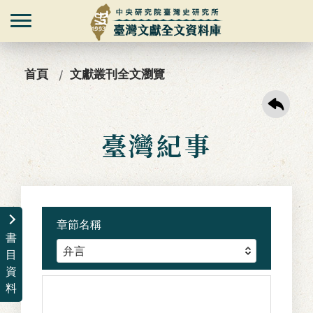
首頁
文獻叢刊全文瀏覽
臺灣紀事
章節名稱
書
目
資
料