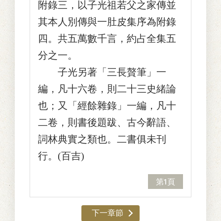
附錄三，以子光祖若父之家傳並
其本人別傳與一肚皮集序為附錄
四。共五萬數千言，約占全集五
分之一。
子光另著「三長贅筆」一
編，凡十六卷，則二十三史緒論
也；又「經餘雜錄」一編，凡十
二卷，則書後題跋、古今辭語、
詞林典實之類也。二書俱未刊
行。(百吉)
第1頁
下一章節