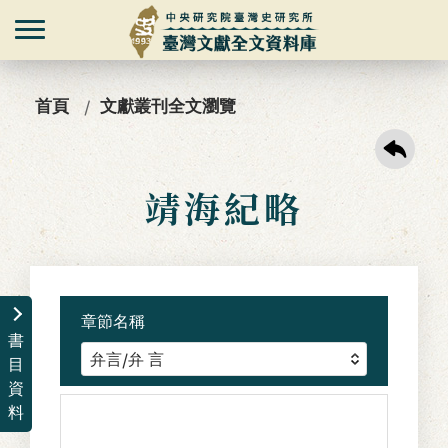
首頁
文獻叢刊全文瀏覽
靖海紀略
章節名稱
書
目
資
料