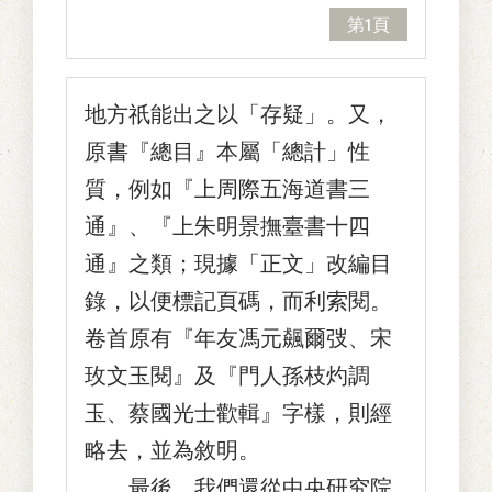
第1頁
地方祇能出之以「存疑」。又，
原書『總目』本屬「總計」性
質，例如『上周際五海道書三
通』、『上朱明景撫臺書十四
通』之類；現據「正文」改編目
錄，以便標記頁碼，而利索閱。
卷首原有『年友馮元飆爾弢、宋
玫文玉閱』及『門人孫枝灼調
玉、蔡國光士歡輯』字樣，則經
略去，並為敘明。
最後，我們還從中央研究院