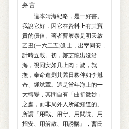
弁 言
這本靖海紀略，是一好書。
我說它好，因它在資料上有其寶
貴的價值。著者曹履泰是明天啟
乙丑(一六二五)進士，出宰同安，
計時五載。初，鄭芝龍出沒沿
海，視同安如几上肉；旋，就
撫，奉命進剿其舊日夥伴如李魁
奇、鍾斌輩。這是當年海上的一
大轉變，其間自有「曲折微妙」
之處，而非局外人所能知道的。
所謂『用戰、用守、用間諜、用
招安、用解散、用誘購』，曹氏