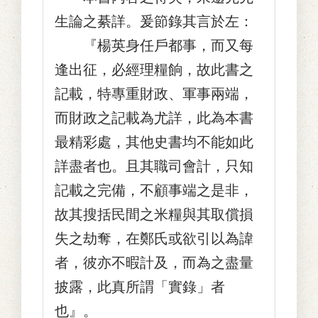
生論之綦詳。爰節錄其言於左：
『楊英身任戶都事，而又每
逢出征，必經理糧餉，故此書之
記載，特專重財政、軍事兩端，
而財政之記載為尤詳，此為本書
最精彩處，其他史書均不能如此
詳盡者也。且其職司會計，只知
記載之完備，不顧事端之是非，
故其搜括民間之米糧與其取償損
失之劫奪，在鄭氏或欲引以為諱
者，彼亦不暇計及，而為之盡量
披露，此真所謂「實錄」者
也』。