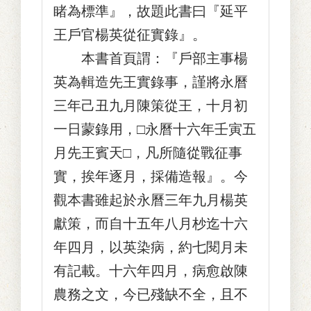
睹為標準』，故題此書曰『延平
王戶官楊英從征實錄』。
本書首頁謂：『戶部主事楊
英為輯造先王實錄事，謹將永曆
三年己丑九月陳策從王，十月初
一日蒙錄用，□永曆十六年壬寅五
月先王賓天□，凡所隨從戰征事
實，挨年逐月，採備造報』。今
觀本書雖起於永曆三年九月楊英
獻策，而自十五年八月杪迄十六
年四月，以英染病，約七閱月未
有記載。十六年四月，病愈啟陳
農務之文，今已殘缺不全，且不