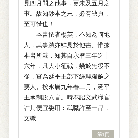
見四月間之他事，更未及五月之
事。故知鈔本之末，必有缺頁，
至可惜也！
本書撰者楊英，不知為何地
人，其事蹟亦鮮見於他書。惟據
本書所載，知其自永曆三年迄十
六年，凡大小征戰，幾於無役不
從，實為延平王部下經理糧餉之
要人。按永曆九年春二月，延平
王承制設六官。時奉詔文武職官
許其便宜委用：武職許至一品，
文職
第1頁