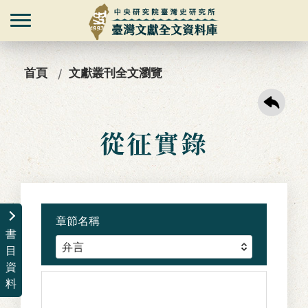
首頁
文獻叢刊全文瀏覽
從征實錄
章節名稱
書
目
資
料