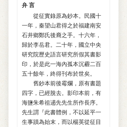
弁 言
從征實錄原為鈔本。民國十
一年，秦望山君得之於福建南安
石井鄉鄭氏後裔之手。十六年，
歸於李岳君。二十年，國立中央
研究院歷史語言研究所假其書影
印，於是此一海內孤本沉霾二百
五十餘年，終得刊布於世矣。
舊鈔本前後霉爛，原有書題
四字，已經脫去。影印本前，有
海鹽朱希祖逿先先生所作長序。
先生謂『此書體例，不以延平一
生事蹟為始末，而以楊英從征目