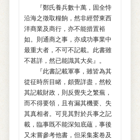
『鄭氏養兵數十萬，固全恃
沿海之徵取糧餉，然非經營東西
洋商業及商行，亦不能措置裕
如。則通商之事，亦成功事業中
最重大者，不可不記載。此書雖
不甚詳，然已能識其大矣』。
『此書記載軍事，雖皆為其
從征時所目睹，頗覺詳盡，然較
其記載財政，則反覺失之繁蕪，
而不得要領，且有漏其機要、失
其真相者。可見其對於兵事之記
載，臨事既不能深知底蘊，事後
又未嘗參考他書，但采集案卷及