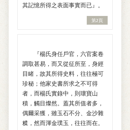
其記憶所得之表面事實而已』。
第2頁
『楊氏身任戶官，六官案卷
調取甚易，而又從征所至，身經
目睹，故其所得史料，往往極可
珍秘；他家史書所求之不可得
者，而楊氏實錄中，則瓌寶山
積，觸目燦然。蓋其所值者多，
偶爾采獲，雖玉石不分、金沙雜
糅，然而渾金璞玉，往往而在。