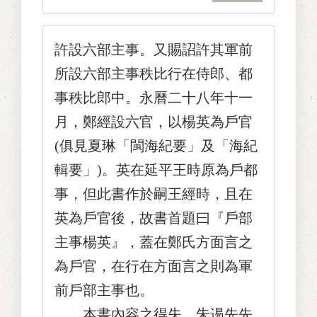
許設六部主事。又賜詔許其軍前
所設六部主事秩比行在侍郎、都
事秩比郎中。永曆二十八年十一
月，鄭經設六官，以楊英為戶官
(俱見夏琳「閩海紀要」及「海紀
輯要」)。英在延平王時原為戶都
事，但此書作於嗣王經時，且在
英為戶官後，故書首題曰『戶部
主事楊英』，蓋在鄭氏方面言之
為戶官，在行在方面言之則為軍
前戶部主事也。
本書內容之得失，朱逷先先