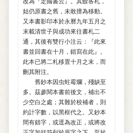
改為『定國書云』。其餘各札，
姑仍原書之舊，未敢擅為移動。
又本書影印本於永曆九年五月之
末載清世子與成功來往書札二
通，其後有雙行小注云：『此來
書並回書在十月，錯寫在此』。
此本已將二札移置十月之末，而
刪其附注。
舊鈔本因虫蛀霉爛，殘缺至
多。茲參閱本書前後文，補出不
少空白之處；其難於校補者，則
約計字數，以黑框代之。又鈔本
間有錯字，或逕為改正，或將改
正字加括符列於原字之下。至於