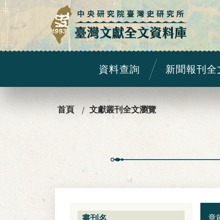
:::
資料查詢
新聞報刊全
:::
首頁
文獻叢刊全文瀏覽
章
書刊名