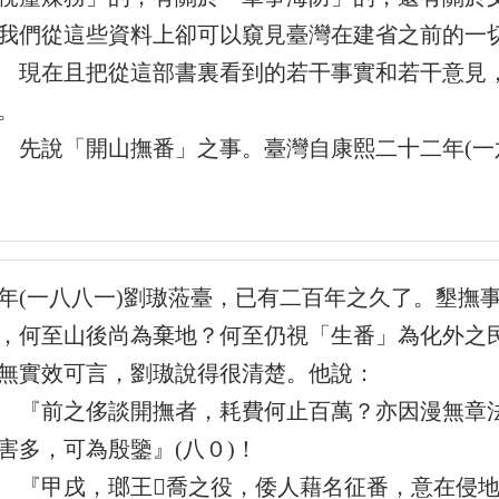
我們從這些資料上卻可以窺見臺灣在建省之前的一
在且把從這部書裏看到的若干事實和若干意見，
。
說「開山撫番」之事。臺灣自康熙二十二年(一六
年(一八八一)劉璈蒞臺，已有二百年之久了。墾撫
，何至山後尚為棄地？何至仍視「生番」為化外之
無實效可言，劉璈說得很清楚。他說：
前之侈談開撫者，耗費何止百萬？亦因漫無章法
害多，可為殷鑒』(八０)！
甲戌，瑯王喬之役，倭人藉名征番，意在侵地