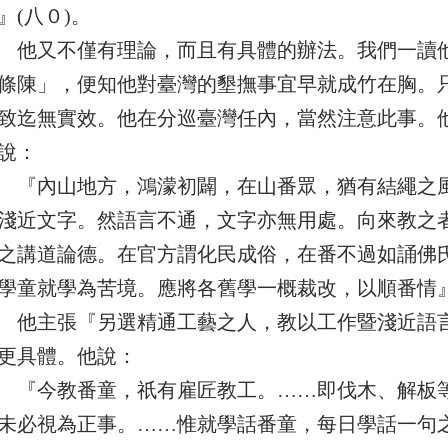
』(八０)。
又不僅有理論，而且有具體的辦法。我們一讀他
條陳」，便知他對臺灣的墾撫事宜早就成竹在胸。
致迄無實效。他在分巡臺灣任內，當然注意此事。
說：
內山地方，鴻濛初闢，在山番眾，猶有結繩之風
淺近文字。然語言不通，文字亦無用處。向來教之
之講道論德。在官方謂化民成俗，在番不過如誦佛
學童就學為苦境。應將各舊學一概裁改，以順番情』
主張『另選精通工藝之人，教以工作暨淺近語言
更具體。他說：
今教番童，祇有雇匠教工。……即伐木、解板等
未必視為正事。……惟就學話番童，每日學話一句