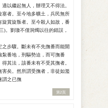
。適以繼起無人，辦理又不得法。
旋塞者。至今地多曠土，兵民無所
有旋賞旋叛者。至今殺人如故，番
三)。劉璈不僅洞燭以往的錯誤，
之步驟。斷未有不先撫番而能開
強紮番地，刑驅勢迫，而可撫番
、得其法，該番未有不受其撫者。
無害矣。然所謂受撫者，非徒如濫
遂謂之已撫
第2頁