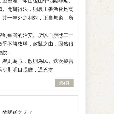
望整理；即山後山中似闢非闢、
賴。開辦得法，則農工番漁皆足寓
。其十年外之利賴，正自無窮，所
到臺灣的治安。所以自康熙二十
幾乎不勝枚舉，致亂之由，固然很
璈說：
聚則為賊，散則為民。迭次擾害
兵少則明目張膽，逞兇抗
第4頁
的關係之大了。