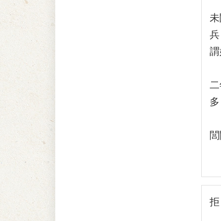
『
未
兵
謂
「
二
多
『
閭
拒
從