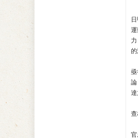
次
日
運
力
的
臺
亟
論
達
劉
查
『
官