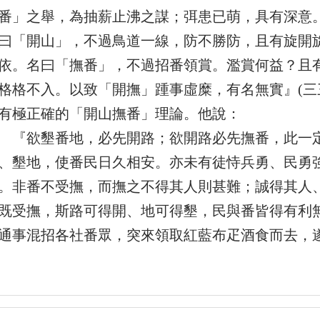
番」之舉，為抽薪止沸之謀；弭患已萌，具有深意
曰「開山」，不過鳥道一線，防不勝防，且有旋開
依。名曰「撫番」，不過招番領賞。濫賞何益？且
格格不入。以致「開撫」踵事虛糜，有名無實』(三
有極正確的「開山撫番」理論。他說：
欲墾番地，必先開路；欲開路必先撫番，此一定
、墾地，使番民日久相安。亦未有徒恃兵勇、民勇
。非番不受撫，而撫之不得其人則甚難；誠得其人
既受撫，斯路可得開、地可得墾，民與番皆得有利
通事混招各社番眾，突來領取紅藍布疋酒食而去，