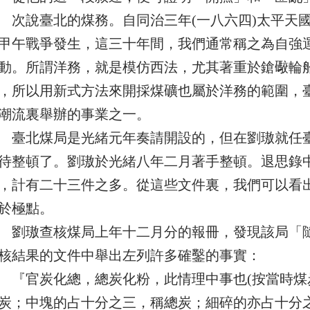
說臺北的煤務。自同治三年(一八六四)太平天國
甲午戰爭發生，這三十年間，我們通常稱之為自強
動。所謂洋務，就是模仿西法，尤其著重於鎗礮輪
，所以用新式方法來開採煤礦也屬於洋務的範圍，
潮流裏舉辦的事業之一。
北煤局是光緒元年奏請開設的，但在劉璈就任臺
待整頓了。劉璈於光緒八年二月著手整頓。退思錄
，計有二十三件之多。從這些文件裏，我們可以看
於極點。
璈查核煤局上年十二月分的報冊，發現該局「隨
核結果的文件中舉出左列許多確鑿的事實：
官炭化總，總炭化粉，此情理中事也(按當時煤
炭；中塊的占十分之三，稱總炭；細碎的亦占十分