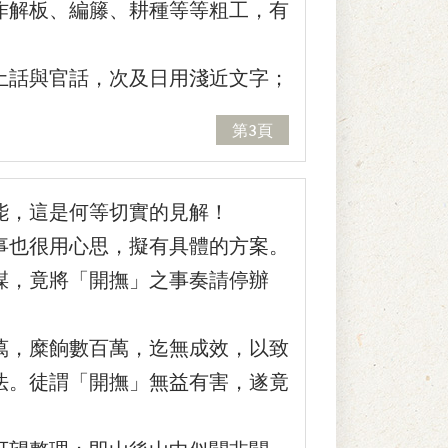
作解板、編籐、耕種等等粗工，有
話與官話，次及日用淺近文字；
第3頁
能，這是何等切實的見解！
也很用心思，擬有具體的方案。
謀，竟將「開撫」之事奏請停辦
，糜餉數百萬，迄無成效，以致
法。徒謂「開撫」無益有害，遂竟