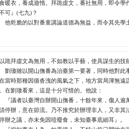
食暖衣，養成遊惰。拜跪虛文，番社無用，即令學
不可』(七九)？
乾脆的以對番童講論道德為無益，而令其先學土
以跪拜虛文為無用，不如教以手藝，使具謀生的技
璈雖以開山撫番為治臺第一要著，同時他對此事
在當時那種因循沓洩的風氣之下，地方當局渾無遠
。在劉璈看來，這是十分可惜的。他說：
議者以臺灣自辦開山撫番，十餘年來，傷人逾萬
請停辦，意在節流。乃不推究於辦理非人，又非其
停辦之議，亦未免因噎廢食，未知臺事底細耳』。