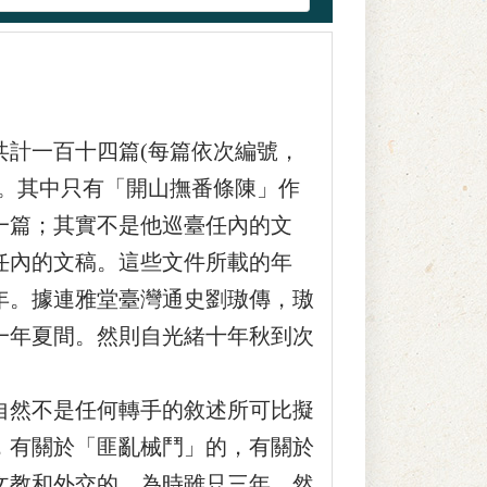
計一百十四篇(每篇依次編號，
)。其中只有「開山撫番條陳」作
一篇；其實不是他巡臺任內的文
任內的文稿。這些文件所載的年
年。據連雅堂臺灣通史劉璈傳，璈
一年夏間。然則自光緒十年秋到次
然不是任何轉手的敘述所可比擬
，有關於「匪亂械鬥」的，有關於
文教和外交的。為時雖只三年，然