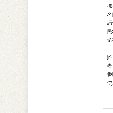
撫
名
憑
民
還
『
路
者
番
使