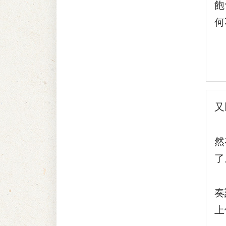
飽
何
他
又
劉
然
了
『
奏
上