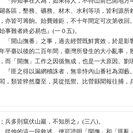
抑知事在人為，如果得人，不特山前已開地方可
闢各區，墾務、礦務、材木、水利等項，皆利源所
，亦皆可籌餉。始費雖鉅，不十年間定可次第收回
始事難者終必易也』(一０五)。
開山撫番」之事，過去經營既鮮實效，於是影響
年平臺以後的二百年間，臺灣所發生的大小亂事，
，而「開撫」工作之因循無成，也是一大原因。劉
匪之得以漏網稽誅者，無非恃內山番社為淵藪。
閻，類皆猝然麕至，莫從抵禦。比營縣聞報往捕，
；兵多則竄伏山巖，不知所之』(三八)。
他的這一段敘述，便可證明「開撫」和「匪亂」