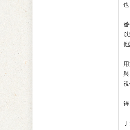
也
他
番
以
他
『
用
與
視
他
得
『
丁