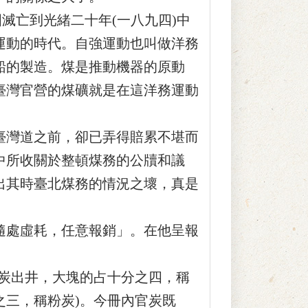
滅亡到光緒二十年(一八九四)中
運動的時代。自強運動也叫做洋務
船的製造。煤是推動機器的原動
臺灣官營的煤礦就是在這洋務運動
灣道之前，卻已弄得賠累不堪而
中所收關於整頓煤務的公牘和議
出其時臺北煤務的情況之壞，真是
處虛耗，任意報銷」。在他呈報
炭出井，大塊的占十分之四，稱
之三，稱粉炭)。今冊內官炭既