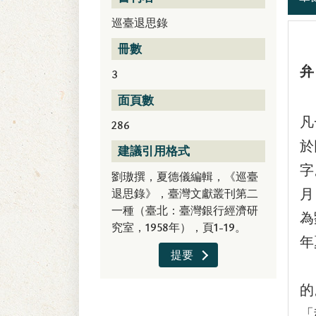
巡臺退思錄
冊數
弁
3
巡
面頁數
凡
286
於
建議引用格式
字
劉璈撰，夏德儀編輯，《巡臺
退思錄》，臺灣文獻叢刊第二
月
一種（臺北：臺灣銀行經濟研
為
究室，1958年），頁1-19。
年
提要
這
的
「