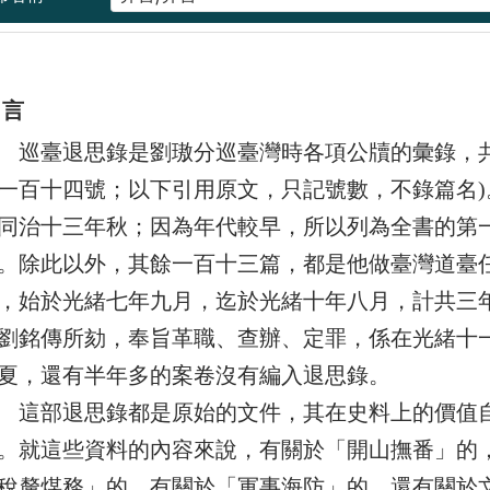
 言
臺退思錄是劉璈分巡臺灣時各項公牘的彙錄，共
一百十四號；以下引用原文，只記號數，不錄篇名
同治十三年秋；因為年代較早，所以列為全書的第
。除此以外，其餘一百十三篇，都是他做臺灣道臺
，始於光緒七年九月，迄於光緒十年八月，計共三
劉銘傳所劾，奉旨革職、查辦、定罪，係在光緒十
夏，還有半年多的案卷沒有編入退思錄。
部退思錄都是原始的文件，其在史料上的價值自
。就這些資料的內容來說，有關於「開山撫番」的
稅釐煤務」的，有關於「軍事海防」的，還有關於