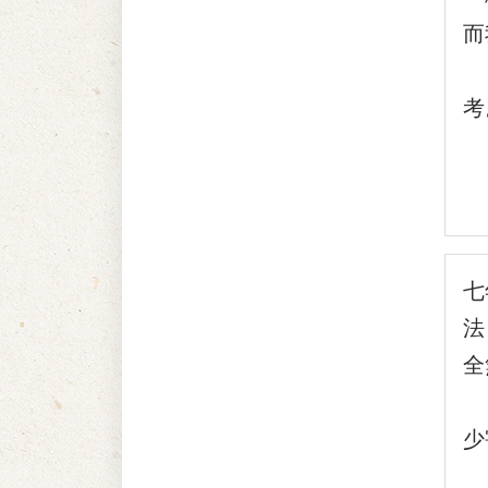
而
現
考
先
七
法
全
『
少
『