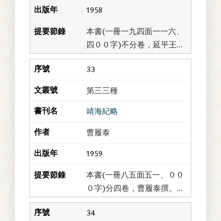
1958
本書(一冊一九四面一一六、
四００字)不分卷，延平王戶
官楊英撰。書為楊英追隨鄭
33
成功征戰按年逐月之紀錄，
極具史料價值。今加有「弁
第三三種
言」，備敘撰者其...
靖海紀略
曹履泰
1959
本書(一冊八五面五一、００
０字)分四卷，曹履泰撰。履
泰字大來，號方城；浙江鹽
34
官人。明天啟間，由進士出