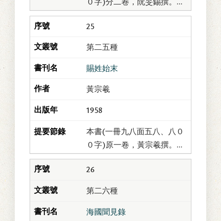
０字)分二卷，阮旻錫撰。此
編舊題「鷺島道人夢葊
25
輯」；民國之初，商務印書
館始假金山錢氏所藏抄本刊
第二五種
行，列為「痛史」第十...
賜姓始末
黃宗羲
1958
本書(一冊九八面五八、八０
０字)原一卷，黃宗羲撰。今
與另著「鄭成功傳」合刊，
26
並收「行朝錄」中之「隆武
紀年」、「魯紀年」及「永
第二六種
曆紀年」三篇作為...
海國聞見錄