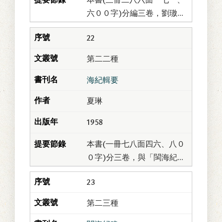
六００字)分編三卷，劉璈
撰。璈字蘭洲，湖南岳陽
22
人。初由附生從軍；左宗棠
治師西域，辟參戎幕。事
第二二種
平，以道員薦。清同治十...
海紀輯要
夏琳
1958
本書(一冊七八面四六、八０
０字)分三卷，與「閩海紀
要」同為夏琳撰(見第一一種
23
「閩海紀要」篇)。凡屬體
裁、內容殆與「紀要」同，
第二三種
為紀述臺灣鄭氏之...