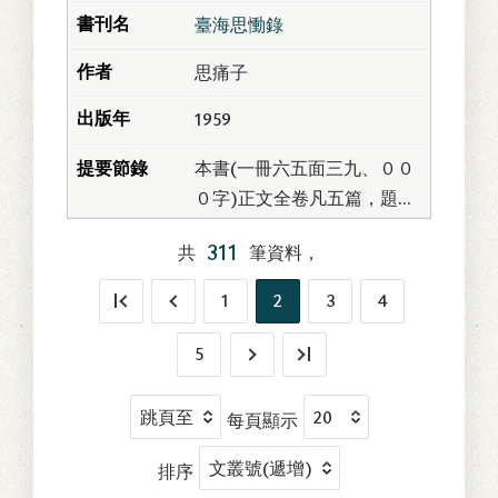
臺海思慟錄
思痛子
1959
本書(一冊六五面三九、００
０字)正文全卷凡五篇，題思
痛子撰。另附錄「中日兵事
311
共
筆資料，
本末」一篇，羅惇曧撰；
「東方兵事紀略」(「臺灣
1
2
3
4
篇」上下)二篇，姚...
5
每頁顯示
排序