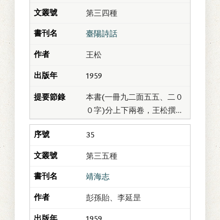
宰同安。時鄭芝龍劫眾出沒
第三四種
海島，視同安如几...
臺陽詩話
王松
1959
本書(一冊九二面五五、二０
０字)分上下兩卷，王松撰。
松字友竹，又字寄生，號滄
35
海遺民；新竹人，祖籍福建
晉江。既長，奇氣虎虎、狂
第三五種
志嘐嘐，以詩酒自...
靖海志
彭孫貽、李延昰
1959