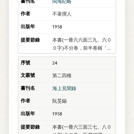
閩海紀略
不著撰人
1958
本書(一冊六六面三九、六０
０字)不分卷，前半卷稱「閩
海紀略」，後半卷稱「後紀
24
略」；不著撰人。大體而
言，此書與「海紀輯要」及
第二四種
「閩海紀要」相似，...
海上見聞錄
阮旻錫
1958
本書(一冊六三面三七、八０