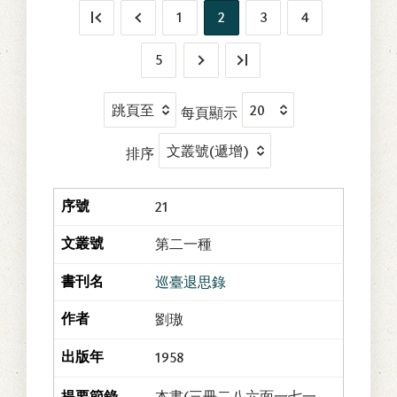
1
2
3
4
5
每頁顯示
排序
21
第二一種
巡臺退思錄
劉璈
1958
本書(三冊二八六面一七一、