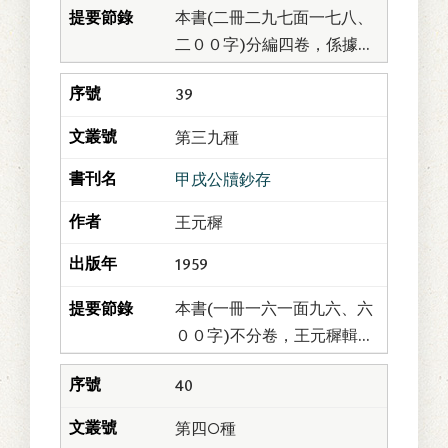
本書(二冊二九七面一七八、
二００字)分編四卷，係據清
同治朝「籌辦夷務始末」卷
39
九十三至一百選輯而成；由
於選輯重心在於同治十三年
第三九種
(甲戌)日本藉口...
甲戌公牘鈔存
王元穉
1959
本書(一冊一六一面九六、六
００字)不分卷，王元穉輯。
元穉，福建閩縣人。清同治
40
十三年(甲戌)，嘗客臺灣道
幕。當年日本因藉口琉球難
第四○種
民被臺灣先住民...