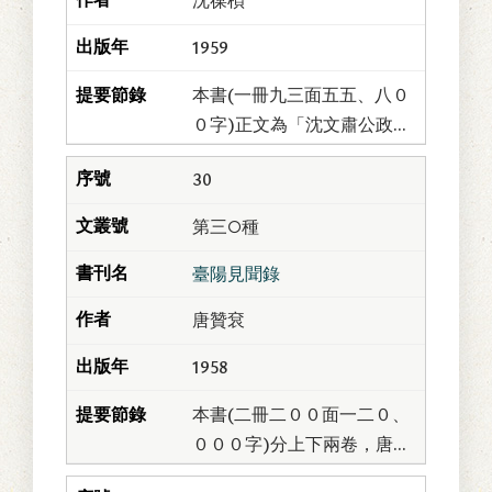
沈葆楨
1959
本書(一冊九三面五五、八０
０字)正文為「沈文肅公政
書」卷五「福建臺灣奏摺」
30
全卷，而以「政書」卷六、
卷七「兩江總督任內奏摺」
第三○種
中有關臺灣摺片選作...
臺陽見聞錄
唐贊袞
1958
本書(二冊二００面一二０、
０００字)分上下兩卷，唐贊
袞撰。贊袞字韡之，湖南善