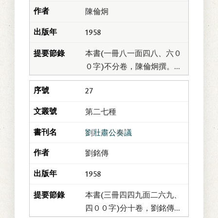
陳倫炯
1958
本書(一冊八一面四八、六０
０字)不分卷，陳倫炯撰。倫
炯字次安，號資齋；福建同
27
安人。父昂，賈海上；往來
東西洋，盡識其風潮、土
第二七種
俗、地形險易。清康...
劉壯肅公奏議
劉銘傳
1958
本書(三冊四四九面二六九、
四００字)分十卷，劉銘傳