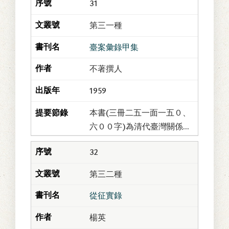
31
化人。前閱歷不詳；清光緒
十七年，調署臺澎道，旋補
第三一種
臺南府；迄二十一...
臺案彙錄甲集
不著撰人
1959
本書(三冊二五一面一五０、
六００字)為清代臺灣關係檔
案彙錄第一集，稱為「臺案
32
彙錄甲集」；以後陸續編印
「乙集」、「丙集」以至
第三二種
「癸集」。每集加撰...
從征實錄
楊英