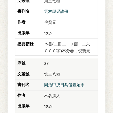
第三七種
於淡水。同治乙丑(...
雲林縣采訪冊
倪贊元
1959
本書(二冊二一０面一二六、
０００字)不分卷，倪贊元編
纂。贊元里居、閱歷不詳；
38
清光緒二十年，任雲林縣訓
導。雲林設縣，始於十三年
第三八種
建省之時；位於嘉...
同治甲戌日兵侵臺始末
不著撰人
1959