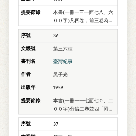
本書(一冊一三一面七八、六
００字)凡四卷，前三卷為彭
孫貽撰、後一卷由李延昰補
36
編。孫貽字羿仁，又字仲
謀，浙江海鹽人；明太常節
第三六種
愍公觀民仲子。生於...
臺灣紀事
吳子光
1959
本書(一冊一一七面七０、二
００字)分編二卷並四「附
錄」，吳子光撰。子光字芸
37
閣，原籍廣東嘉應州；清道
光間，隨父渡臺謀生，因家